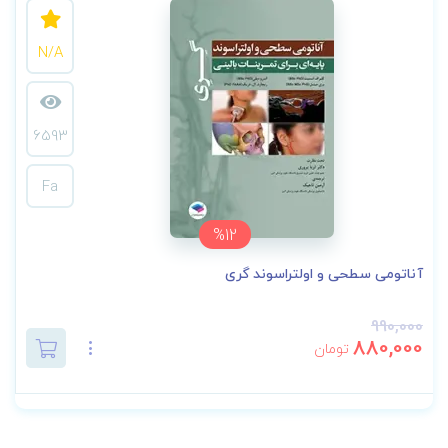
N/A
6593
Fa
%12
آناتومی سطحی و اولتراسوند گری
990,000
880,000
تومان