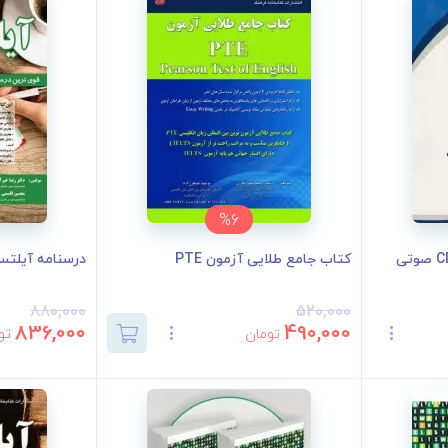
%6
کتاب جامع طلایی آزمون PTE
درسنامه آیلت
880,000
520,000
836,000
490,000
تومان
تو