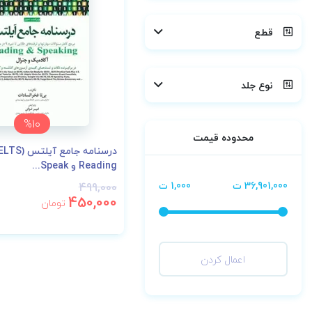
قطع
نوع جلد
%10
محدوده قیمت
Reading و Speak...
36,901,000 ت
1,000 ت
499,000
450,000
تومان
اعمال کردن