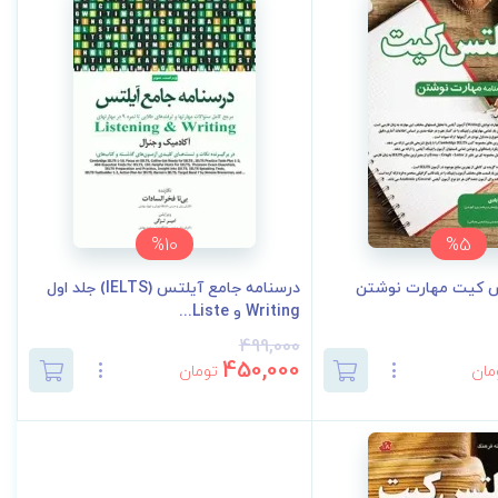
%10
%5
س کیت مهارت نوشتن
درسنامه جامع آیلتس (IELTS) جلد اول
Writing و Liste...
499,000
450,000
مان
تومان