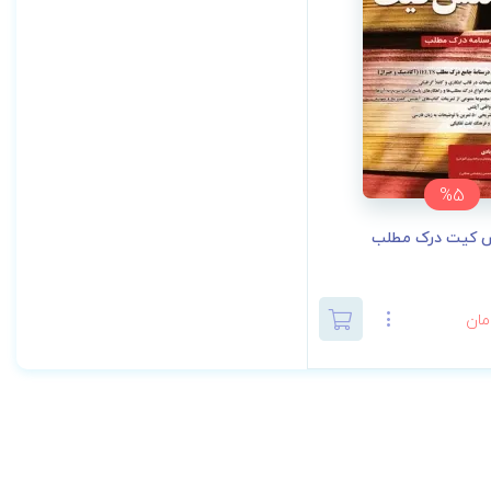
%5
س کیت درک مطلب
مان