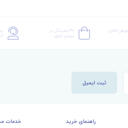
عویض کالای
30 نمایندگی در
پش
سراسر کشور
آن
ثبت ایمیل
راهنمای خرید
خدمات مش