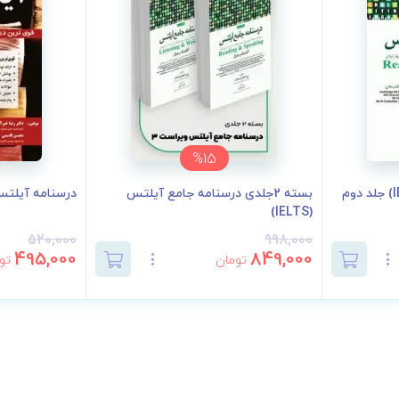
%15
درسنامه جامع آیلتس (IELTS) جلد دوم
بسته 2جلدی درسنامه جامع آیلتس
درسنامه آیلت
(IELTS)
520,000
998,000
495,000
849,000
تومان
تو