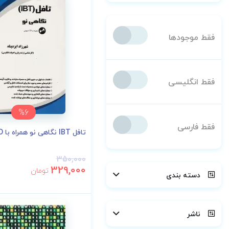
فقط موجودها
فقط انگلیسی
%6
فقط فارسی
تافل IBT نگاهی نو همراه با CD صوتی
350,000
329,000
تومان
دسته بندی
ناشر