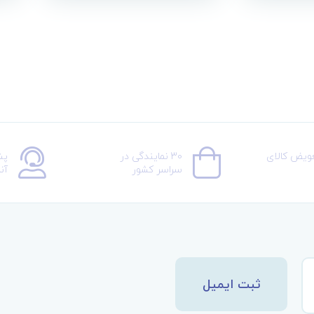
عویض کالای
30 نمایندگی در
پش
سراسر کشور
آن
ثبت ایمیل