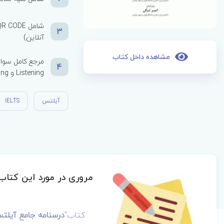
3
آنلاین)
مشاهده داخل کتاب
4
Listening و writing
آیلتس
IELTS
مروری در مورد این کتاب
کتاب"
درسنامه جامع آیلتس (IELTS) ویراست سوم ج