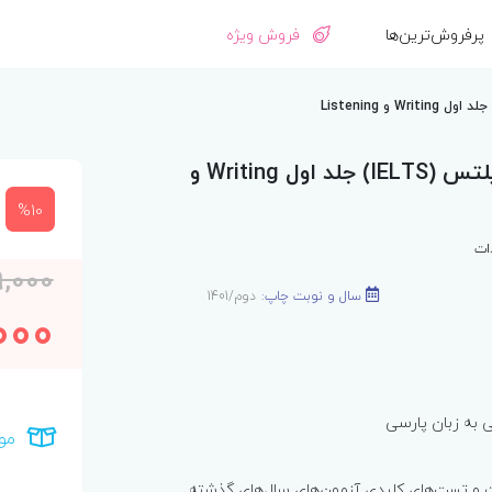
پرفروش‌ترین‌ها
فروش ویژه
درسنامه جامع آیلتس (IELTS) جلد اول Writing و
%10
ات
9,000
سال و نوبت چاپ:
دوم/1401
000
 به زبان پارسی
مو
 و تست‌های کلیدی آزمون‌های سال‌های گذشته