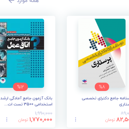
همه موارد
%12
%8
نامه جامع دکترای تخصصی
بانک آزمون جامع آمادگی ارشد 
تاری
استخدامی 3500 تست ات...
1,990,000
89,
1,770,000
82,5
تومان
تومان