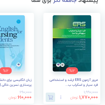
پیشنهاد
جامعه نگر
برای شما
%12
%12
مرور آزمون ERS ارشد و استخدامی
زبان انگلیسی برای دان
فرد سیار و اسکراب ب...
پرستاری نسرین خاکی | E...
690,000
1,990,000
610,000
1,770,000
تومان
تومان