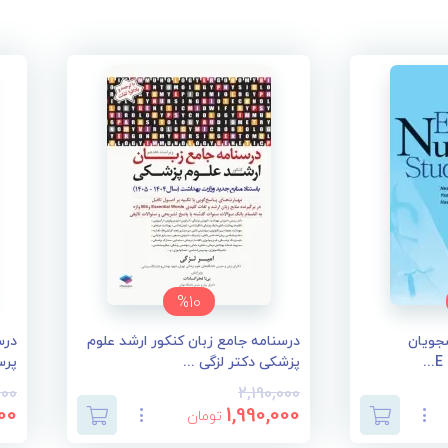
%10
شجویان
درسنامه جامع زبان کنکور ارشد علوم
درس
پزشکی دکتر لزگی ...
پرس
000
2,190,000
00
1,990,000
تومان