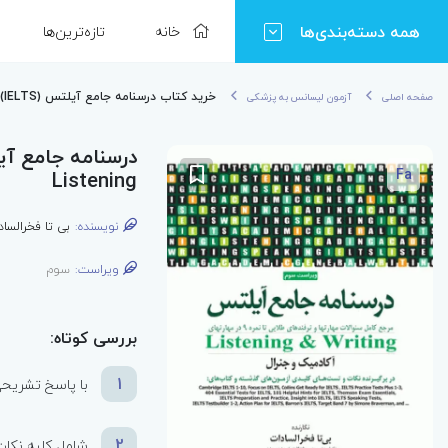
همه دسته‌بندی‌ها
خانه
تازه‌ترین‌ها
خرید کتاب درسنامه جامع آیلتس (IELTS) جلد اول Writing و Listening
صفحه اصلی
آزمون لیسانس به پزشکی
Fa
Listening
نویسنده:
بی تا فخرالساد
ویراست:
سوم
بررسی کوتاه:
1
با پاسخ تشریحی
2
شامل کلیه نکات