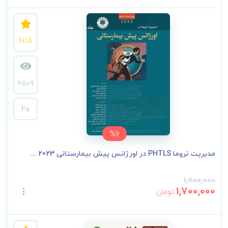
N/A
6509
Fa
%6
مدیریت تروما PHTLS در اورژانس پیش بیمارستانی 2023 ...
1,800,000
1,700,000
تومان