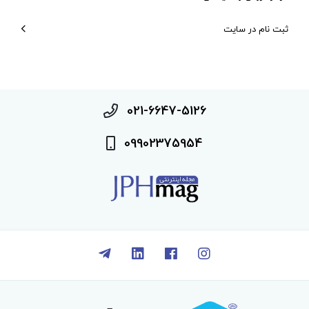
ثبت نام در سایت
021-6647-5126
09902375954