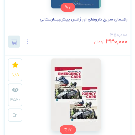
%6
راهنمای سریع داروهای اورژانس پیش‌بیمارستانی
350,000
330,000
تومان
N/A
4560
En
%17