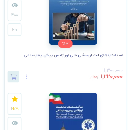
400
Fa
%7
استانداردهای اعتباربخشی ملی اورژانس پیش‌بیمارستانی
1,300,000
1,220,000
تومان
N/A