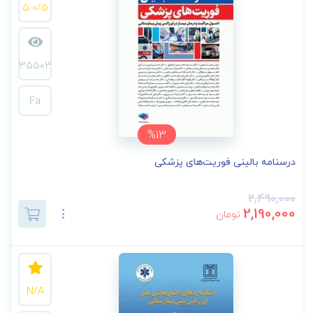
5.0/5
35503
Fa
%13
درسنامه بالینی فوریت‌های پزشکی
2,490,000
2,190,000
تومان
N/A