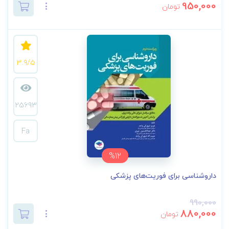
950,000
تومان
3.9/5
25693
Fa
%12
داروشناسی برای فوریت‌های پزشکی
990,000
880,000
تومان