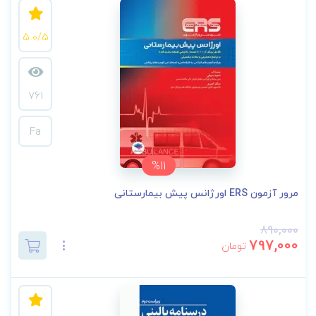
5.0/5
761
Fa
%11
مرور آزمون ERS اورژانس پیش بیمارستانی
890,000
797,000
تومان