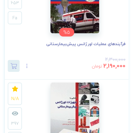
653
Fa
%5
فرآیندهای عملیات اورژانس پیش‌بیمارستانی
2,300,000
2,190,000
تومان
N/A
397