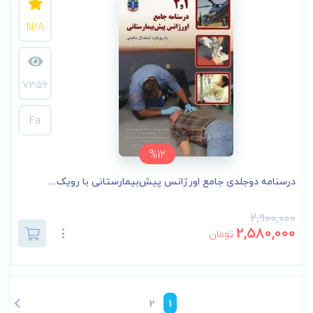
N/A
7356
Fa
%12
درسنامه دوجلدی جامع اورژانس پیش‌بیمارستانی با رویک...
2,900,000
2,580,000
تومان
2
1