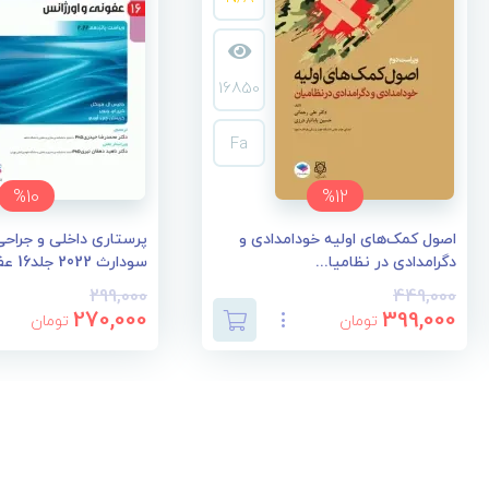
16850
Fa
%10
%12
اصول کمک‌های اولیه خودامدادی و
پرستاری داخلی و جراحی 
دگرامدادی در نظامیا...
سودارث 2022 جلد16 عف...
299,000
449,000
270,000
399,000
تومان
تومان