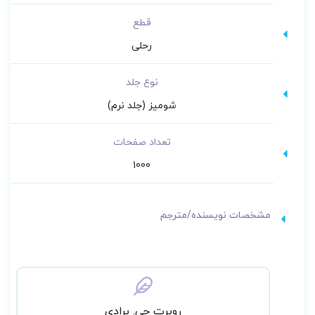
قطع
رحلی
نوع جلد
شومیز (جلد نرم)
تعداد صفحات
1000
مشخصات نویسنده/مترجم
روبرت جی. برادی