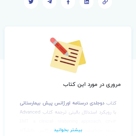
مروری در مورد این کتاب
کتاب
دوجلدی درسنامه اورژانس پیش بیمارستانی
با رویکرد استدلال بالینی ترجمه کتاب Advanced
EMT: a clinical- reasoning approach, c2012
توسط
متخصصین گروه طب اورژانس دانشگاه