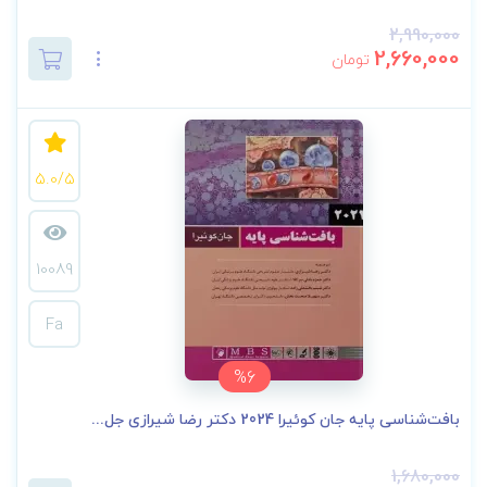
2,990,000
2,660,000
تومان
5.0/5
10089
Fa
%6
بافت‌شناسی پایه جان کوئیرا 2024 دکتر رضا شیرازی جل...
1,680,000