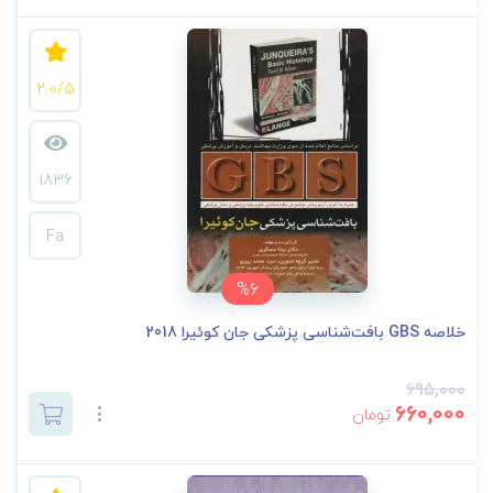
2.0/5
1836
Fa
%6
خلاصه GBS بافت‌شناسی پزشکی جان کوئیرا 2018
695,000
660,000
تومان