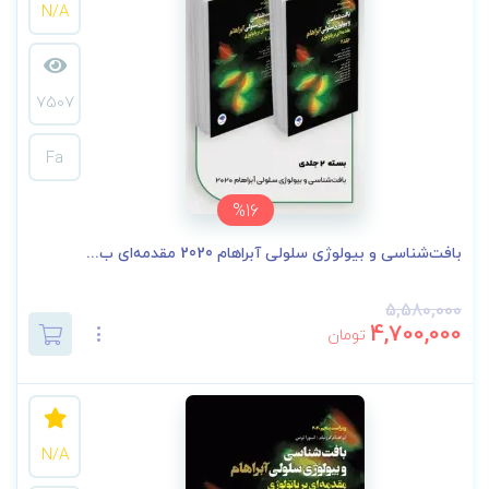
N/A
7507
Fa
%16
بافت‌شناسی و بیولوژی سلولی آبراهام 2020 مقدمه‌ای ب...
5,580,000
4,700,000
تومان
N/A