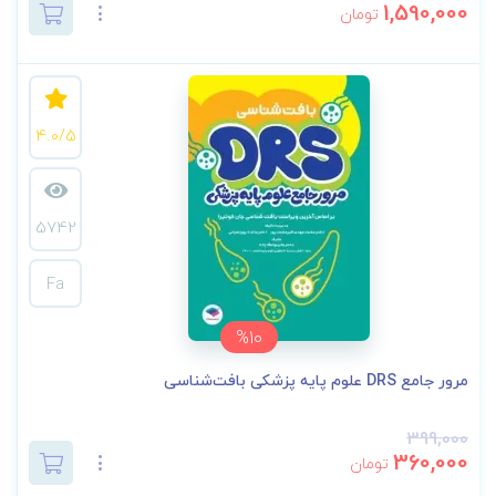
1,590,000
تومان
4.0/5
5742
Fa
%10
مرور جامع DRS علوم پایه پزشکی بافت‌شناسی
399,000
360,000
تومان