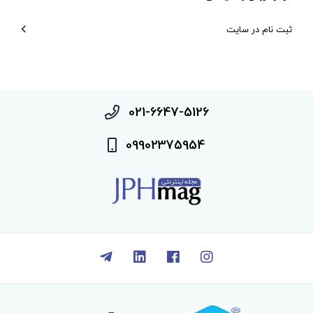
ثبت نام در سایت
021-6647-5126
09902375954