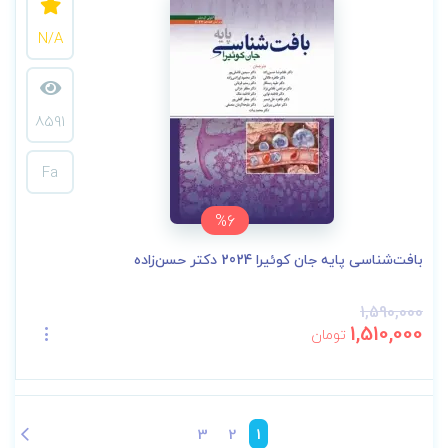
N/A
8591
Fa
%6
بافت‌شناسی پایه جان کوئیرا 2024 دکتر حسن‌زاده
1,590,000
1,510,000
تومان
3
2
1