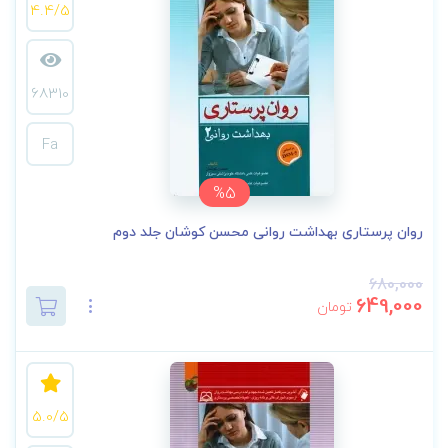
4.4/5
68310
Fa
%5
روان پرستاری بهداشت روانی محسن کوشان جلد دوم
680,000
649,000
تومان
5.0/5