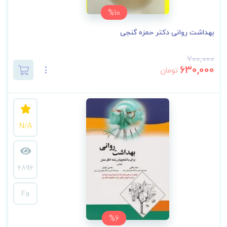
%10
بهداشت روانی دکتر حمزه گنجی
700,000
630,000
تومان
N/A
6896
Fa
%6