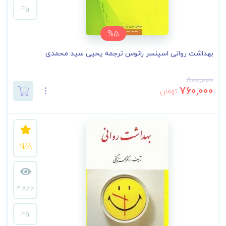
Fa
%5
بهداشت روانی اسپنسر راتوس ترجمه یحیی سید محمدی
800,000
760,000
تومان
N/A
4866
Fa