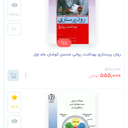
63190
Fa
%5
روان پرستاری بهداشت روانی محسن کوشان جلد اول
580,000
555,000
تومان
N/A