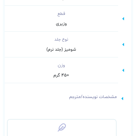
قطع
وزیری
نوع جلد
شومیز (جلد نرم)
وزن
450 گرم
مشخصات نویسنده/مترجم