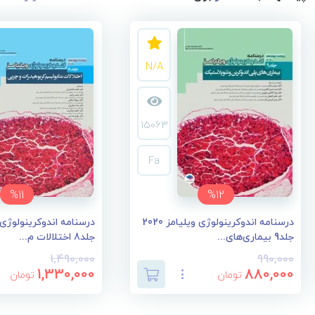
N/A
15063
Fa
%11
%12
درسنامه اندوکرینولوژی ویلیامز 2020
جلد9 بیماری‌های...
جلد8 اختلالات م...
1,490,000
990,000
1,330,000
880,000
تومان
تومان