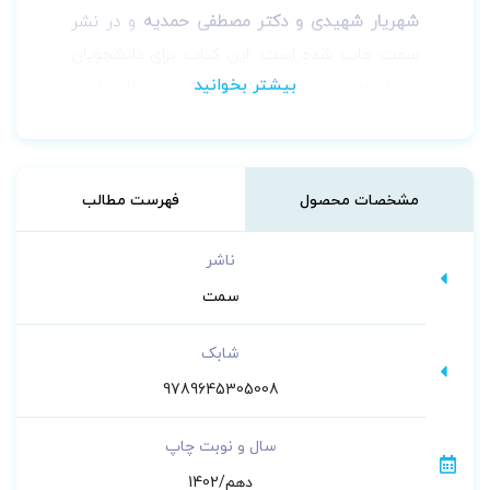
شهریار شهیدی و دکتر مصطفی حمدیه
و در نشر
سمت چاپ شده است. این کتاب
برای دانشجویان
رشته روانشناسی و روانپزشکی در مقطع کارشناسی
به عنوان منبع اصلی درس «بهداشت روانی» به
ارزش 2 واحد تدوین شده است.
مشخصات محصول
فهرست مطالب
ناشر
سمت
شابک
9789645305008
سال و نوبت چاپ
دهم/1402