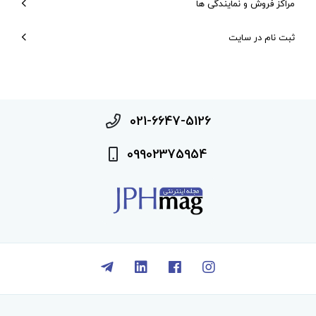
مراکز فروش و نمایندگی ها
ثبت نام در سایت
021-6647-5126
09902375954