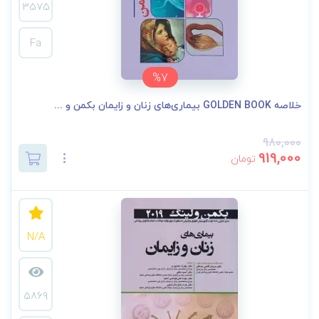
3575
Fa
%7
خلاصه GOLDEN BOOK بیماری‌های زنان و زایمان بکمن و ...
980,000
919,000
تومان
N/A
5869