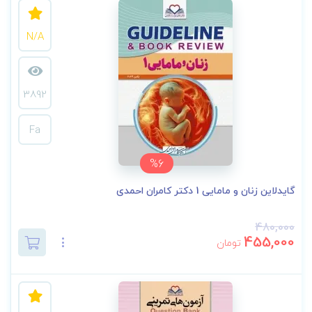
N/A
3892
Fa
%6
گایدلاین زنان و مامایی 1 دکتر کامران احمدی
480,000
455,000
تومان