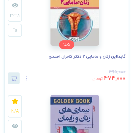
2938
Fa
%5
گایدلاین زنان و مامایی 2 دکتر کامران احمدی
495,000
474,000
تومان
N/A