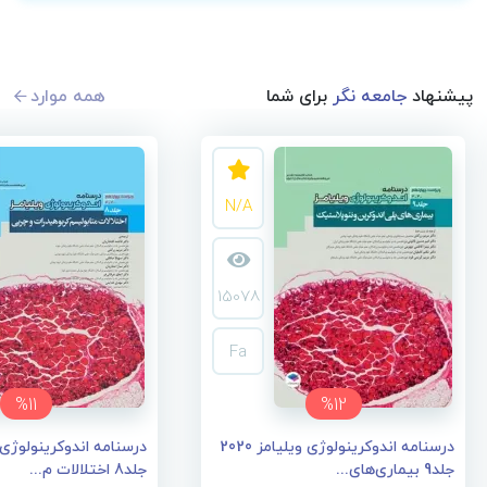
پیشنهاد
جامعه نگر
برای شما
همه موارد
N/A
15078
Fa
%11
%12
درسنامه اندوکرینولوژی ویلیامز 2020
جلد9 بیماری‌های...
جلد8 اختلالات م...