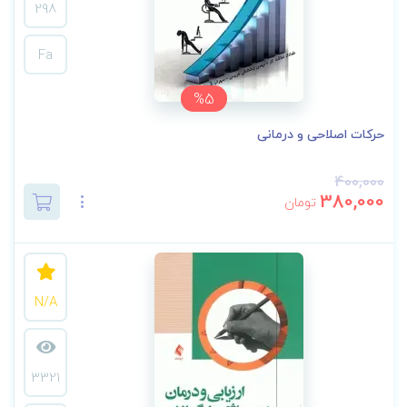
298
Fa
%5
حرکات اصلاحی و درمانی
400,000
380,000
تومان
N/A
3321