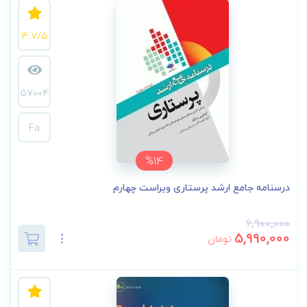
4.7/5
57004
Fa
%14
درسنامه جامع ارشد پرستاری ویراست چهارم
6,900,000
5,990,000
تومان