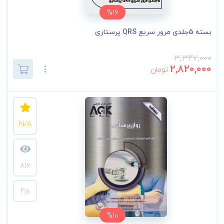
%16
بسته 5جلدی مرور سریع QRS پرستاری
3,327,000
2,820,000
تومان
N/A
816
Fa
%10