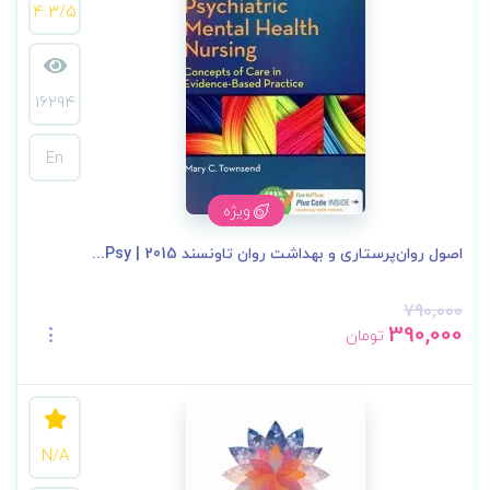
4.3/5
16294
En
ویژه
اصول روان‌پرستاری و بهداشت روان تاونسند 2015 | Psy...
790,000
390,000
تومان
N/A