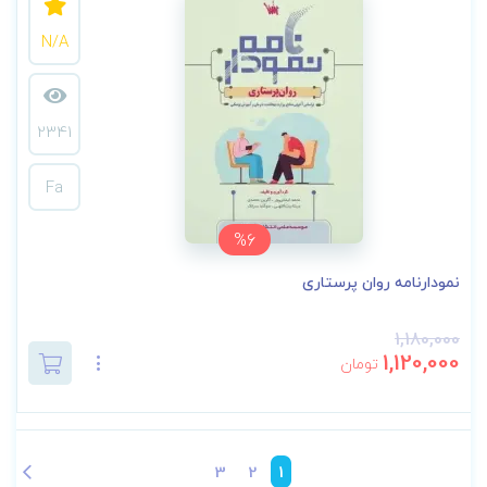
N/A
2341
Fa
%6
نمودارنامه روان پرستاری
1,180,000
1,120,000
تومان
3
2
1