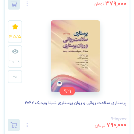
379,000
تومان
4.5/5
30391
Fa
%21
پرستاری سلامت روانی و روان پرستاری شیلا ویدبک 2022
990,000
790,000
تومان