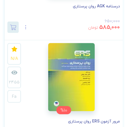
درسنامه AGK روان پرستاری
650,000
585,000
تومان
N/A
2455
Fa
%10
مرور آزمون ERS روان پرستاری