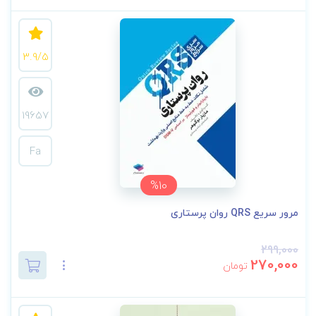
3.9/5
19657
Fa
%10
مرور سریع QRS روان پرستاری
299,000
270,000
تومان