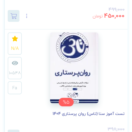
499,000
450,000
تومان
N/A
10548
Fa
%5
تست آموز سنا (تاس) روان پرستاری 1404
398,000