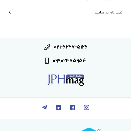
ثبت نام در سایت
021-6647-5126
09902375954