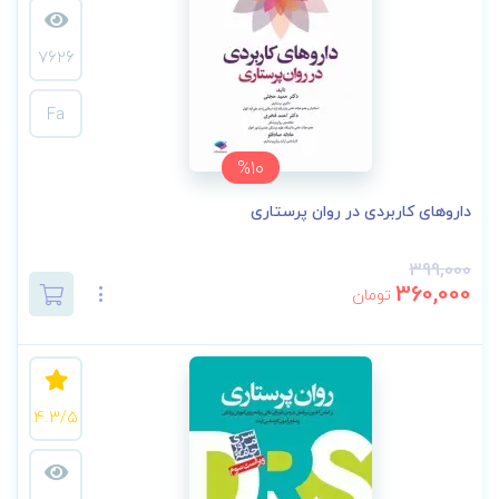
7626
Fa
%10
داروهای کاربردی در روان پرستاری
399,000
360,000
تومان
4.3/5