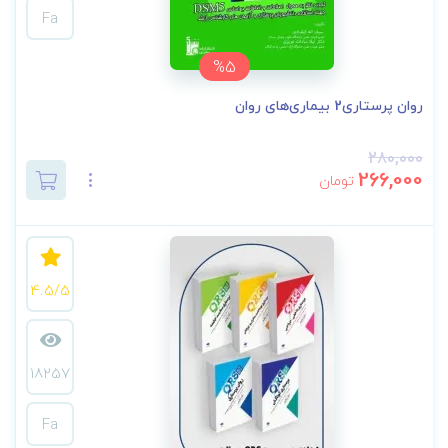
Fa
%5
روان پرستاری2 بیماری‌های روان
280,000
266,000
تومان
4.5/5
18257
Fa