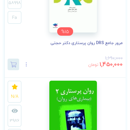
58998
Fa
%15
مرور جامع DRS روان پرستاری دکتر حجتی
1,690,000
1,450,000
تومان
N/A
3986