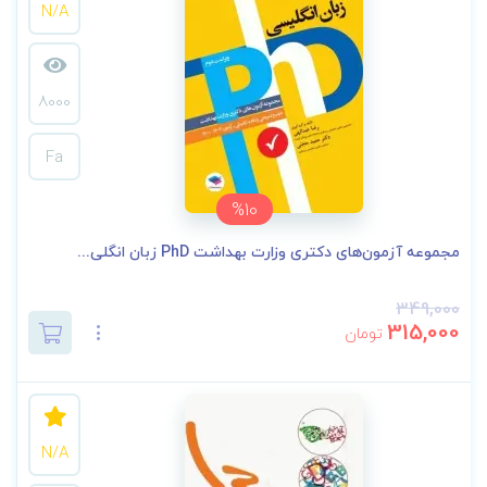
N/A
8000
Fa
%10
مجموعه آزمون‌های دکتری وزارت بهداشت PhD زبان انگلی...
349,000
315,000
تومان
N/A