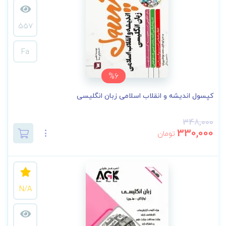
557
Fa
%6
کپسول اندیشه و انقلاب اسلامی زبان انگلیسی
348,000
330,000
تومان
N/A