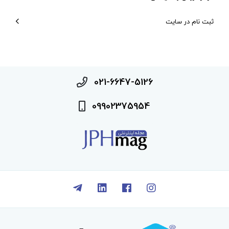
ثبت نام در سایت
021-6647-5126
09902375954