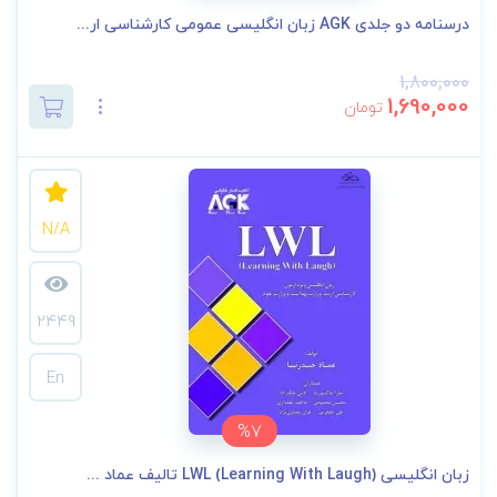
درسنامه دو جلدی AGK زبان انگلیسی عمومی کارشناسی ار...
1,800,000
1,690,000
تومان
N/A
2449
En
%7
زبان انگلیسی LWL (Learning With Laugh) تالیف عماد ...