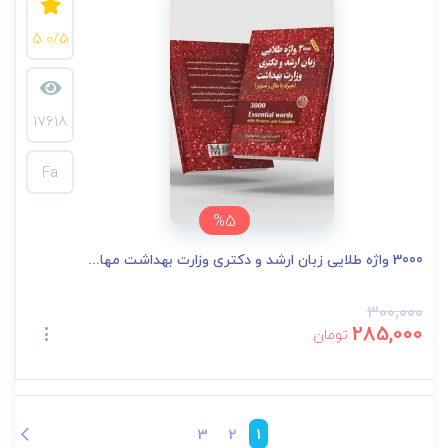
5.0/5
17618
Fa
%5
3000 واژه طلایی زبان ارشد و دکتری وزارت بهداشت مها...
300,000
285,000
تومان
3
2
1