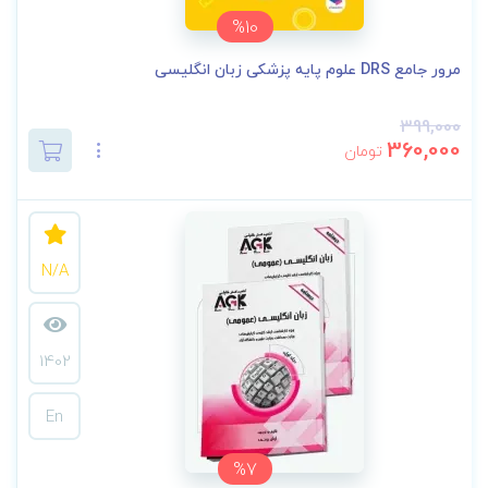
%10
مرور جامع DRS علوم پایه پزشکی زبان انگلیسی
399,000
360,000
تومان
N/A
1402
En
%7