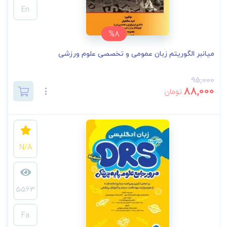
En
%8
میانبر الگوریتم زبان عمومی و تخصصی علوم ورزشی
95,000
88,000
تومان
N/A
5563
Fa