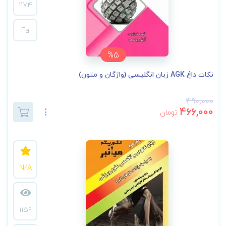
1174
Fa
%5
نکات داغ AGK زبان انگلیسی (واژگان و متون)
490,000
466,000
تومان
N/A
1159