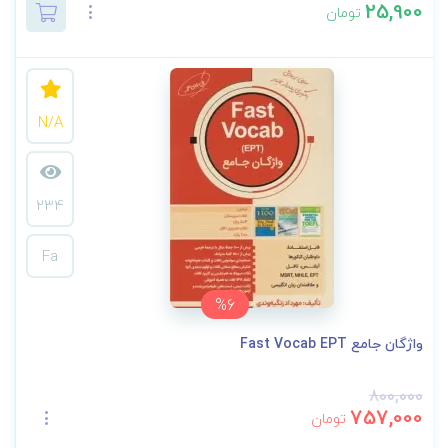
25,900
تومان
N/A
234
Fa
%6
واژگان جامع Fast Vocab EPT
800,000
757,000
تومان