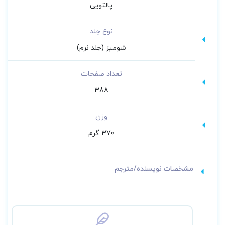
پالتویی
نوع جلد
شومیز (جلد نرم)
تعداد صفحات
388
وزن
370 گرم
مشخصات نویسنده/مترجم