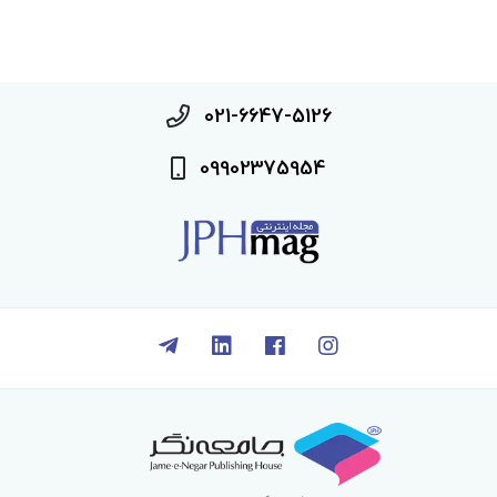
021-6647-5126
09902375954