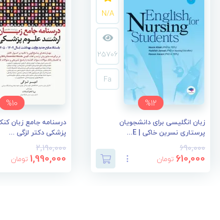
N/A
25706
Fa
%10
%12
زبان انگلیسی برای دانشجویان
درسنامه جامع زبان کنک
پرستاری نسرین خاکی | E...
پزشکی دکتر لزگی ...
2,190,000
690,000
1,990,000
610,000
تومان
تومان