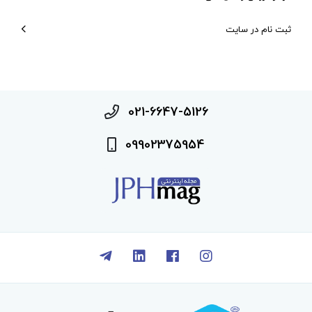
ثبت نام در سایت
021-6647-5126
09902375954