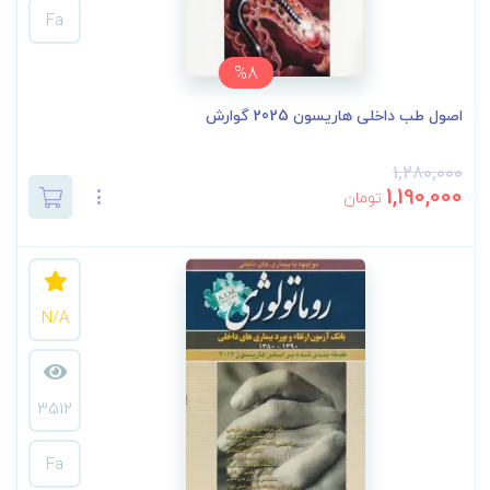
Fa
%8
اصول طب داخلی هاریسون 2025 گوارش
1,280,000
1,190,000
تومان
N/A
3512
Fa