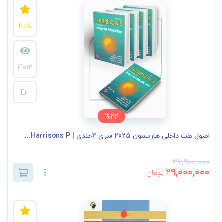
N/A
19012
En
%22
اصول طب داخلی هاریسون 2025 سری 4جلدی | Harrisons P...
36,900,000
29,000,000
تومان