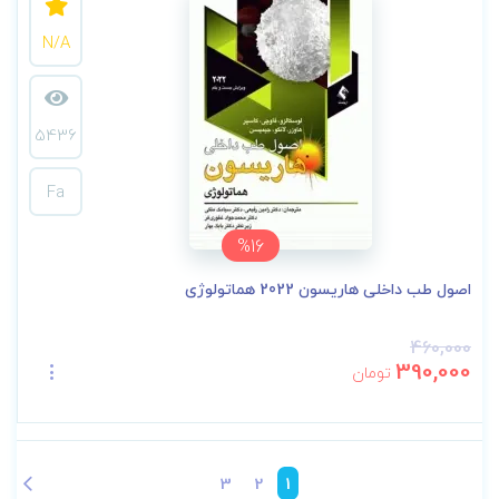
N/A
5436
Fa
%16
اصول طب داخلی هاریسون 2022 هماتولوژی
460,000
390,000
تومان
3
2
1