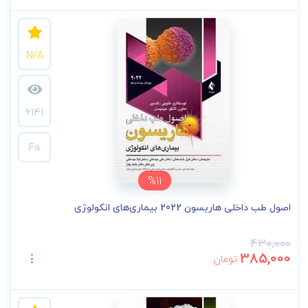
N/A
6141
Fa
%11
اصول طب داخلی هاریسون 2022 بیماری‌های انکولوژی
430,000
385,000
تومان