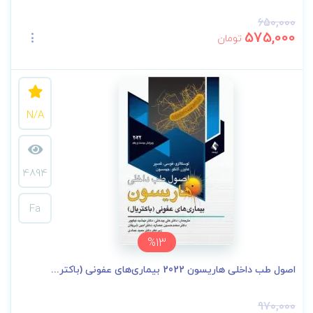
650,000
575,000
تومان
N/A
4894
Fa
%13
اصول طب داخلی هاریسون 2022 بیماری‌های عفونی (باکتر...
970,000