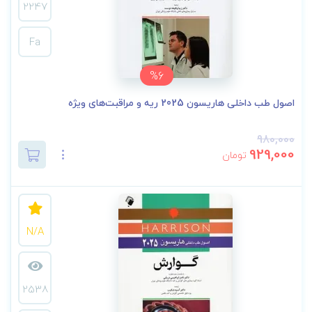
2247
Fa
%6
اصول طب داخلی هاریسون 2025 ریه و مراقبت‌های ویژه
980,000
929,000
تومان
N/A
2538