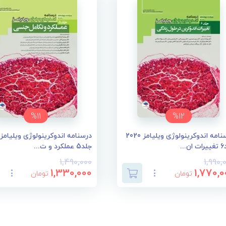
%11
%12
درسنامه اندوکرینولوژی ویلیامز 2020
...
جلد5 عملکرد و ت...
1,490,000
1,990,
1,330,000
1,770,0
تومان
تومان