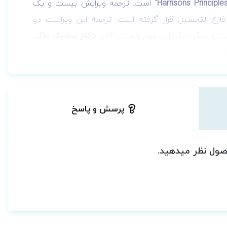
" است. ترجمه ویرایش بیست و یک
ارغ التحصیل قرار گرفته است. ترجمه این ویراست دو
 و دیگر اینکه این مهم را جناب آقای
دکتر سامیک ملک
،
است و در
نشر ارجمند
به چاپ رسیده است.
پرسش و پاسخ
حصول نظر میدهید.