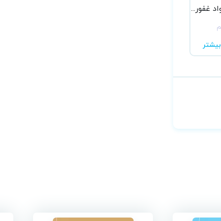
دکتر محمجواد غفوری فر
م
یشتر