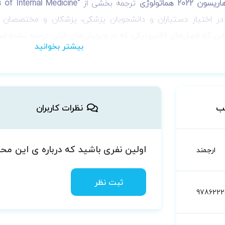
2 هماتولوژی
ترجمه بخشی از
"Harrisons Principles of Internal Medicine
ر اختیار دستیاران و دانشجویان پزشکی، پزشکان و مختصصان ف
ن که فصل‌های الکترونیکی که در ویرایش‌های قبلی ترجمه نشده است
نجام داده اند و ترجمه بسیار دقیق، روان و قابل فهم صورت گرفته 
ب
نظرات کاربران
اولین نفری باشید که درباره ی این م
ارجمند
ثبت نظر
978622