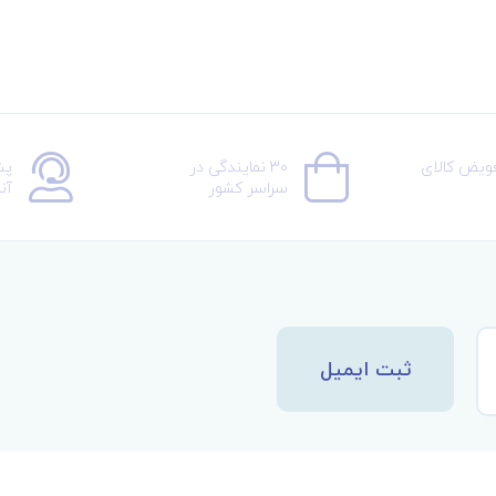
عویض کالای
30 نمایندگی در
پش
سراسر کشور
آن
ثبت ایمیل