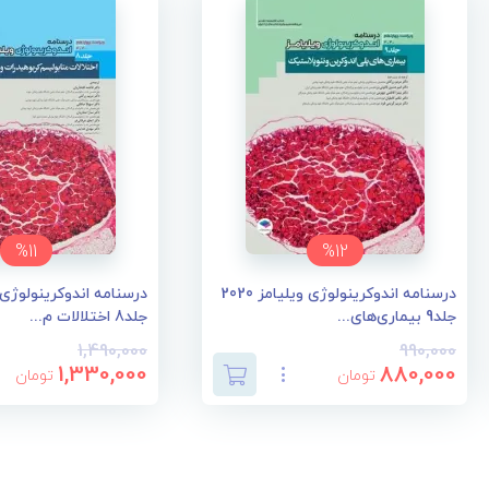
%11
%12
درسنامه اندوکرینولوژی ویلیامز 2020
جلد9 بیماری‌های...
جلد8 اختلالات م...
1,490,000
990,000
1,330,000
880,000
تومان
تومان