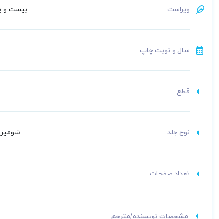
ویراست
بیست و یکم/
سال و نوبت چاپ
قطع
نوع جلد
شومیز (
تعداد صفحات
مشخصات نویسنده/مترجم