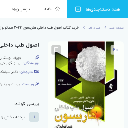
همه دسته‌بندی‌ها
خانه
تازه‌ترین‌ها
خرید کتاب اصول طب داخلی هاریسون 2022 هماتولوژی
صفحه اصلی
طب داخلی
اصول طب داخلی هاریسون 
Fa
جوزف لوسکالز
نویسندگان:
ال. لونگو
,
جی.
مترجمان:
دکتر سیامک
ویراست:
بیست و یکم/2022
بررسی کوتاه:
1
ترجمه بخش هماتولوژی از "rnal Medicine