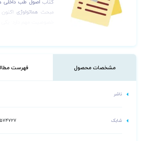
کتاب
اصول طب داخلی هاریسون 022
مبحث
هماتولوژی
اکنون د
خصوصیت مهم دارد: یکی ای
مترجم دقیق و چیره دست ا
مشخصات محصول
فهرست مطال
ناشر
شابک
2574727