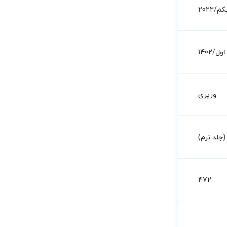
2022
اول/1402
وزیری
جلد نرم)
472