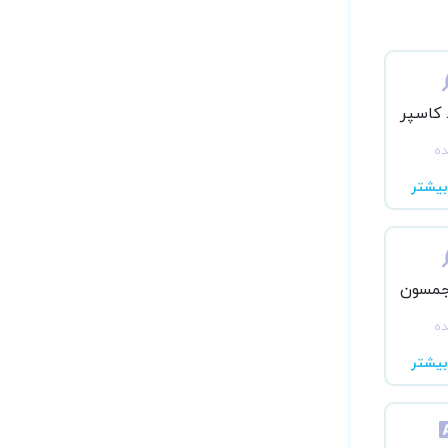
 کاسپر
ده
یشتر
 جمسون
ده
یشتر