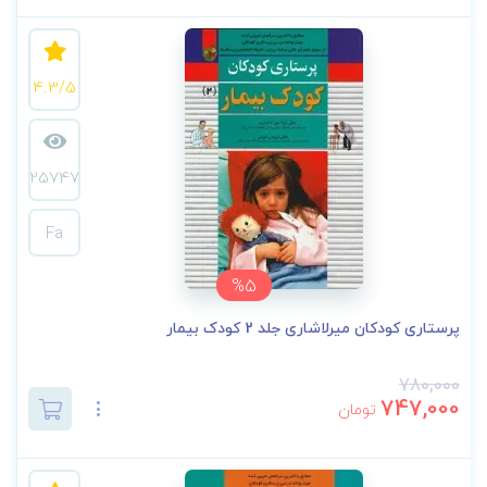
4.3/5
25747
Fa
%5
پرستاری کودکان میرلاشاری جلد 2 کودک بیمار
780,000
747,000
تومان