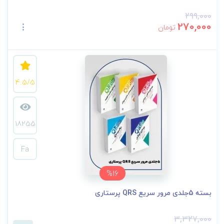
299,000
270,000
تومان
4.5/5
18255
Fa
%16
بسته 5جلدی مرور سریع QRS پرستاری
3,327,000