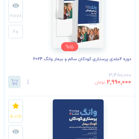
21878
Fa
%15
دوره 2جلدی پرستاری کودکان سالم و بیمار وانگ 2024
3,480,000
2,990,000
تومان
5.0/5