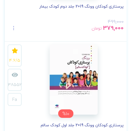
پرستاری کودکان وونگ 2019 جلد دوم کودک بیمار
499,000
379,000
تومان
4.6/5
38552
Fa
%10
پرستاری کودکان وونگ 2019 جلد اول کودک سالم