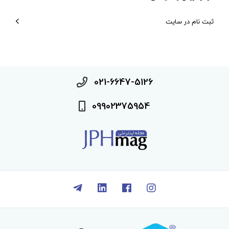
ثبت نام در سایت
021-6647-5126
09902375954