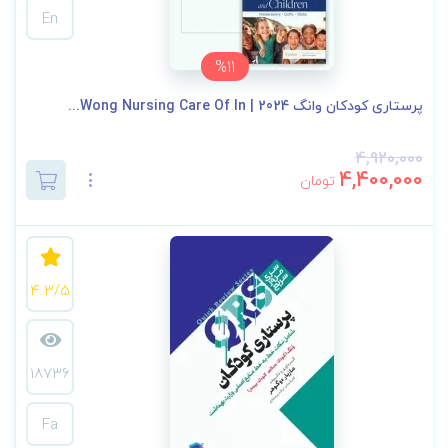
En
%11
پرستاری کودکان وانگ 2024 | Wong Nursing Care Of In...
4,920,000
4,400,000
تومان
4.3/5
18736
Fa