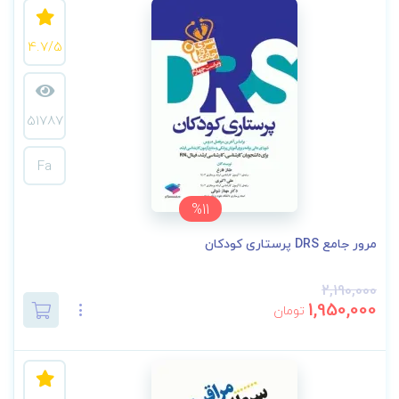
4.7/5
51787
Fa
%11
مرور جامع DRS پرستاری کودکان
2,190,000
1,950,000
تومان