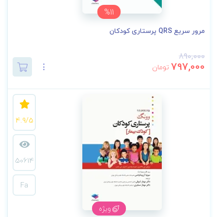
%11
مرور سریع QRS پرستاری کودکان
890,000
797,000
تومان
4.9/5
50614
Fa
ویژه