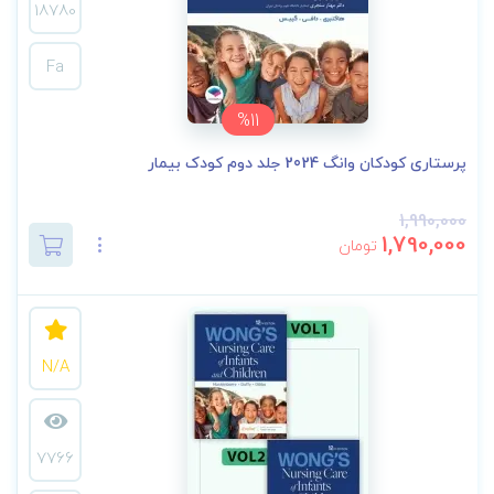
18780
Fa
%11
پرستاری کودکان وانگ 2024 جلد دوم کودک بیمار
1,990,000
1,790,000
تومان
N/A
7766