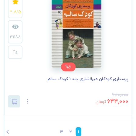
4.8/5
31188
Fa
%6
پرستاری کودکان میرلاشاری جلد 1 کودک سالم
680,000
644,000
تومان
3
2
1