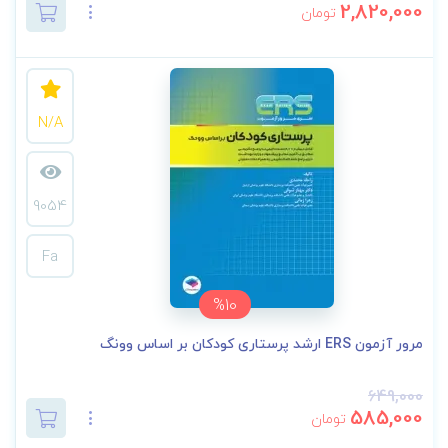
2,820,000
تومان
N/A
9054
Fa
%10
مرور آزمون ERS ارشد پرستاری کودکان بر اساس وونگ
649,000
585,000
تومان