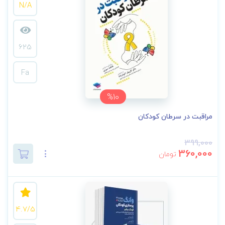
N/A
625
Fa
%10
مراقبت در سرطان کودکان
399,000
360,000
تومان
4.7/5