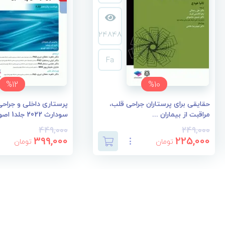
24848
Fa
%12
%10
حقایقی برای پرستاران جراحی قلب،
پرستاری داخلی و جراحی 
مراقبت از بیماران ...
سودارث 2022 جلد1 اصو...
449,000
249,000
399,000
225,000
تومان
تومان