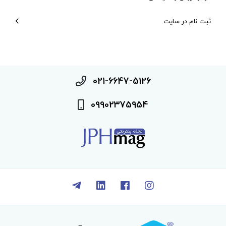
ثبت نام در سایت
021-6647-5126
09902375954