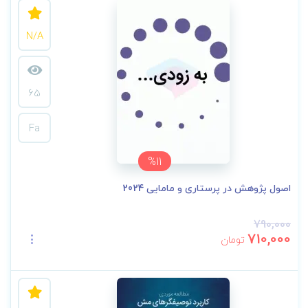
N/A
65
Fa
%11
اصول پژوهش در پرستاری و مامایی 2024
790,000
710,000
تومان