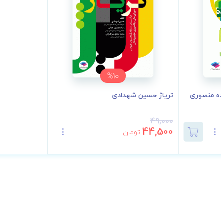
%10
ده منصوری
تریاژ حسین شهدادی
49,000
44,500
تومان