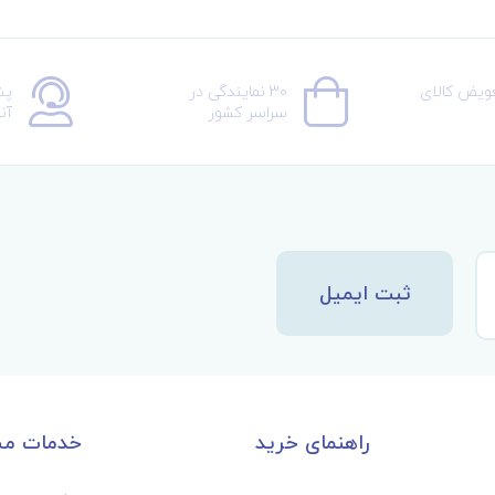
عویض کالای
30 نمایندگی در
پش
سراسر کشور
آن
ثبت ایمیل
راهنمای خرید
خدمات مش