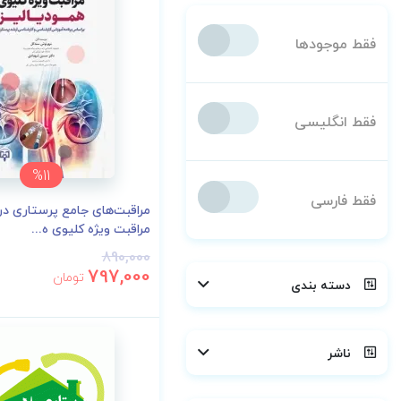
فقط موجودها
فقط انگلیسی
%11
فقط فارسی
مراقبت‌های جامع پرستاری د
مراقبت ویژه کلیوی ه...
890,000
797,000
تومان
دسته بندی
ناشر