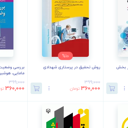
%10
ر بخش
روش تحقیق در پرستاری شهدادی
بررسی وضعیت 
مامایی، هوشبری
399,000
399,000
360,000
360,000
تومان
توم