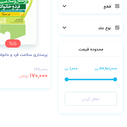
قطع
نوع جلد
%15
محدوده قیمت
پرستاری سلامت فرد و خانوا
36,901,000 ت
1,000 ت
199,000
170,000
تومان
اعمال کردن