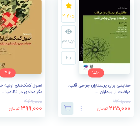
4.4/5
24852
Fa
%12
%10
حقایقی برای پرستاران جراحی قلب،
اصول کمک‌های اولیه خو
مراقبت از بیماران ...
دگرامدادی در نظامیا...
449,000
249,000
399,000
225,000
تومان
تومان