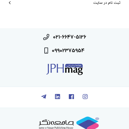
ثبت نام در سایت
021-6647-5126
09902375954