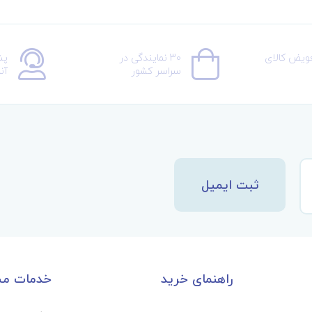
عویض کالای
30 نمایندگی در
پش
سراسر کشور
آن
ثبت ایمیل
راهنمای خرید
خدمات مش