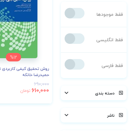
فقط موجودها
فقط انگلیسی
%12
فقط فارسی
روش تحقیق کیفی کاربردی ت
حمیدرضا خانکه
690,000
610,000
تومان
دسته بندی
ناشر