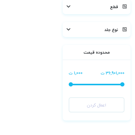
قطع
نوع جلد
محدوده قیمت
36,901,000 ت
1,000 ت
اعمال کردن