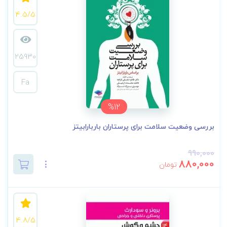
4.5/5
25930
Fa
%12
بررسی وضعیت سلامت برای پرستاران باربارابیتز
990,000
880,000
تومان
4.8/5