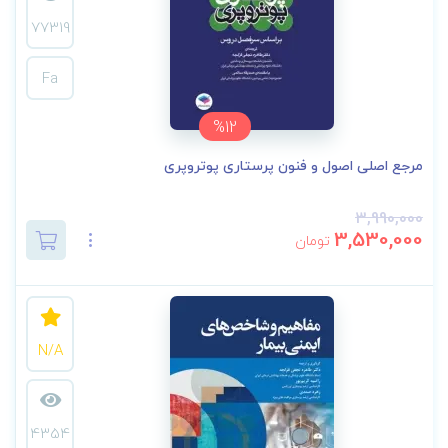
77319
Fa
%12
مرجع اصلی اصول و فنون پرستاری پوتروپری
3,990,000
3,530,000
تومان
N/A
4354