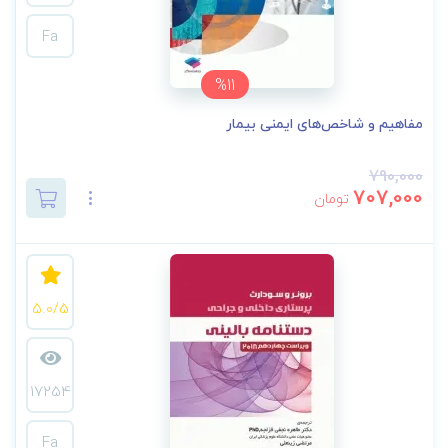
Fa
%11
مفاهیم و شاخص‌های ایمنی بیمار
790,000
707,000
تومان
5.0/5
17254
Fa