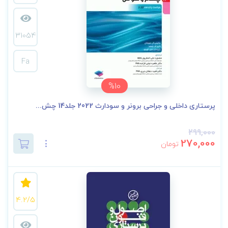
31054
Fa
%10
پرستاری داخلی و جراحی برونر و سودارث 2022 جلد14 چش...
299,000
270,000
تومان
4.2/5