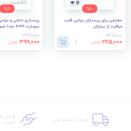
%12
%10
حقایقی برای پرستاران جراحی قلب،
پرستاری داخلی و جراحی 
مراقبت از بیماران ...
سودارث 2022 جلد1 اصو...
449,000
249,000
399,000
225,000
تومان
تومان
گارانتی ت
ارسال به سراسر ایران
معیوب