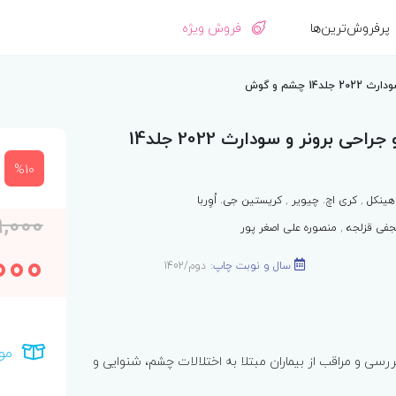
پرفروش‌ترین‌ها
فروش ویژه
چشم و گوش
پرستاری داخلی و جراحی برونر و سودارث 2022 جلد14
%10
هینکل
,
کری اچ. چیویر
,
کریستین جی. اُوِربا
9,000
جفی قزلجه
,
منصوره علی اصغر پور
000
سال و نوبت چاپ:
دوم/1402
مو
رسی و مراقب از بیماران مبتلا به اختلالات چشم، شنوایی و