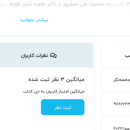
، که ترجمه
منصوره علی اصغرپور و دکتر طاهره نجفی قزلجه
ویر
است.
این درسنامه پرستاری که در 60 سال اخیر مورد اعتماد مدرسان، دانشجویان و پر
در حال تغییر را ارئه می‌کند. پانزدهمین ویراست به روزرسانی شده‌
موردهای مطالعه و ابزارهای یادگیری طراحی شده است که به شما کمک
ب
نظرات کاربران
و مراقب از بیماران مبتلا به اختلالات چشم و بینایی و بیماران 
ی اقدامات پرستاری داخلی جراحی امروز است.
 جدید به شرح زیر هستند:
میانگین 3 نظر ثبت شده
جامعه‌نگر
ررسی و مدیریت بیماران LGBTQ
برای کمک به چالش‌های مراقبت از 
میانگین امتیاز کاربران به این کتاب.
وط به کهنه سربازان و ملاحظات کووید
2019
نیز جدید هستند.
9786223
پایان فصل‌ها به طور کل تغیی
ثبت نظر
راقبت پرستاری
گسترش داده شده‌اند.
ه بخش‌های تنفس، گوارش، قلبی و عروقی و عضلانی اسکلتی
در حد و
م/2022