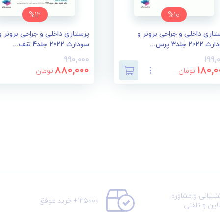
%12
%10
تاری داخلی و جراحی برونر و
پرستاری داخلی و جراحی برونر و
202 جلد3 پرس...
سودارث 2022 جلد4 تنف...
990,000
199,
880,000
180,0
تومان
تومان
تیبانی و مشاوره
135000+ خرید موفق
لاین و تلفنی