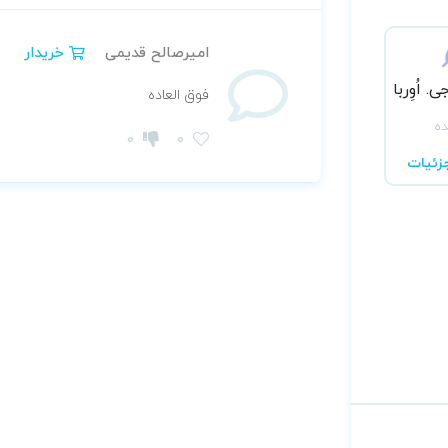
امیرصالح قدیمی
خریدار
 اُوِربا
فوق العاده
ده
0
0
زئیات