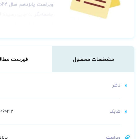
ویراست پانزدهم سال 2022
جامعه‌نگر
به چاپ رسیده 
عرصه‌های بهداشت و درمان 
رویکردهای جذاب همراه با 
مشخصات محصول
فهرست مطال
مجموعه شامل مباحث بررسی 
اطمینان پاسخگوی چالش‌ها
مهم ترین تغییرات ویراست
ناشر
یک فصل جدید درباره
ب
بخش‌های
ملاحضات مرب
شابک
060212
مطالعات موردی QSEN در هر بخش و تمرین‌های تفکر انتقادی
محتواهای
مدیریت و م
مباحث بالینی مربوط ب
ویراست
پانزده