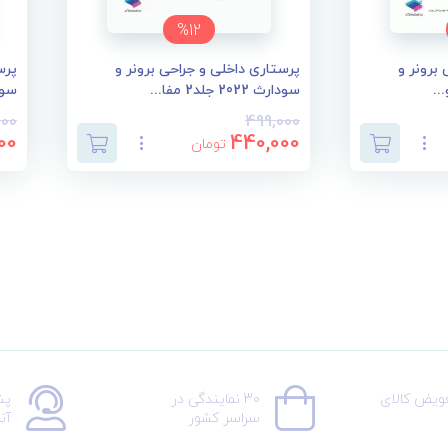
%12
برونر و
پرستاری داخلی و جراحی برونر و
پرس
سودارث 2022 جلد2 مفا...
سودارث 2
000
499,000
00
440,000
تومان
عویض کالای
30 نمایندگی در
پش
سراسر کشور
آن