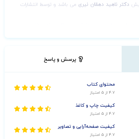
ایش
دکتر ناهید دهقان نیری
می باشد و توسط انتشارات
ستاران بالینی، بوده است، رایج‌ترین و جامع‌ترین مطالب برای موفقیت در
ی این کتاب بر اساس نیازهای یادگیری ذهنی، با ترکیبی از
 می‌کند روش‌های ضروری مراقبت از بیمار را بتوانید در
محیط‌های مراقبت واقعی به کار برده و به درک عملی بهتری از چگونگی به کارگیری مطالب فراگرفته شده جهت موفقیت در کار پرستاری برسید. جلد 14 این
پرسش و پاسخ
مبتلا به اختلالات شنوایی و تعادل می‌باشد. این کتاب
با
محتوای کتاب
4.7 از 5 امتیاز
این جمعیت اضافه شده است.
کیفیت چاپ و کاغذ
ر کردند.
4.7 از 5 امتیاز
کیفیت صفحه‌آرایی و تصاویر
سیعی بروزرسانی شده‌اند.
4.7 از 5 امتیاز