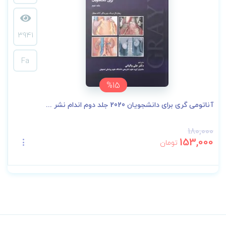
3941
Fa
%15
آناتومی گری برای دانشجویان 2020 جلد دوم اندام نشر ...
180,000
153,000
تومان