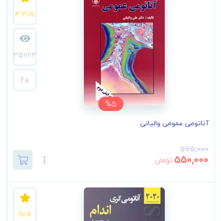
4.3/5
35724
Fa
%5
آناتومی عمومی والیانی
575,000
550,000
تومان
N/A