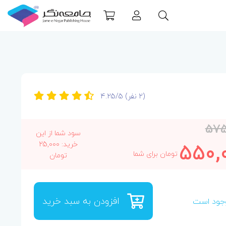
(2 نفر)
4.25/5
575
سود شما از این
550,
خرید: 25,000
تومان برای شما
تومان
افزودن به سبد خرید
جود است