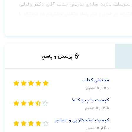
 تجربیات پانزده ساله‌ی تدریس جناب آقای دکتر والیانی
بتدای هر فصل و ذکر رابطه متقابل عملکردی هر دستگاه با
موارد با اولویت کمتر و جایگزینی تصاویر رنگی به جای
 مربوط به ارائه نکات بالینی است که در انتهای هر فصل
کتاب آناتومی والیانی در 11 فصل نگارش شده است. فصول شامل
پرسش و پاسخ
محتوای کتاب
5.0 از 5 امتیاز
کیفیت چاپ و کاغذ
3.5 از 5 امتیاز
کیفیت صفحه‌آرایی و تصاویر
4.0 از 5 امتیاز