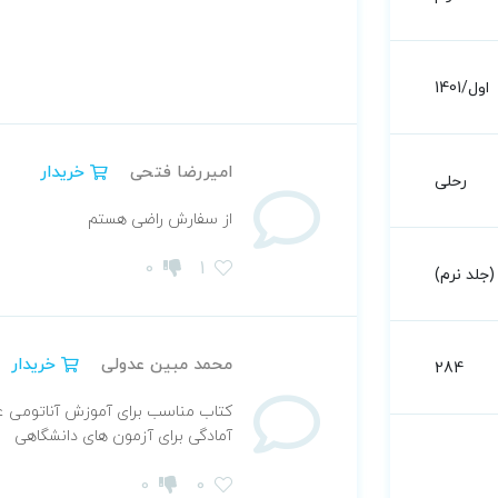
اول/1401
امیررضا فتحی
خریدار
رحلی
از سفارش راضی هستم
0
1
جلد نرم)
محمد مبین عدولی
خریدار
284
کتاب مناسب برای آموزش آناتومی ع
آمادگی برای آزمون های دانشگاهی
0
0