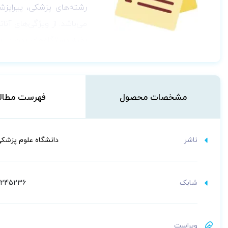
رشته‌های پزشکی، پیراپزش
می‌باشد.
از ویژگی‌های آنا
بقیه دستگاه‌های بدن در 
از مهم‌ترین تغییرات که 
تصاویر قبلی است که دانشج
به همراه رابطه متقابل 
مشخصات محصول
فهرست مطال
مباحث کلیات، سیستم اسک
ناشر
دانشگاه علوم پزشک
شابک
5245236
ویراست