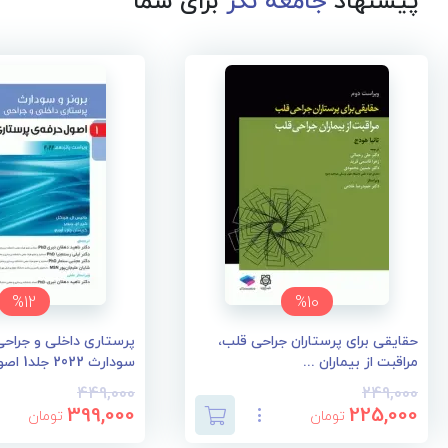
پیشنهاد
جامعه نگر
برای شما
%12
%10
حقایقی برای پرستاران جراحی قلب،
پرستاری داخلی و جراحی 
مراقبت از بیماران ...
سودارث 2022 جلد1 اصو...
449,000
249,000
399,000
225,000
تومان
تومان