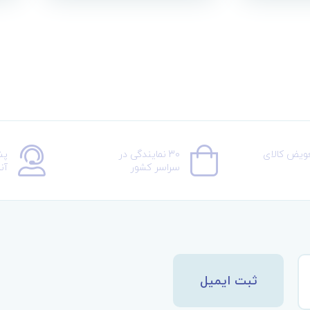
عویض کالای
30 نمایندگی در
پش
سراسر کشور
آن
ثبت ایمیل