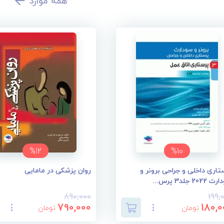
همه موارد
%12
%10
تاری داخلی و جراحی برونر و
روان پزشکی در مامایی
202 جلد3 پرس...
890,000
199,
790,000
180,0
تومان
تومان