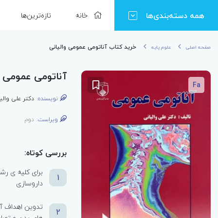
همه دسته‌بندی‌ها
خانه
تازه‌ترین‌ها
خرید کتاب آناتومی عمومی والیانی
صفحه اصلی
علوم پایه
آناتومی عمومی و
Fa
نویسنده:
دکتر علی والی
ویراست:
دوم
بررسی کوتاه:
برای کلیه ی رشت
1
داروسازی
تدوین اهداف آم
2
های بدن و تصا