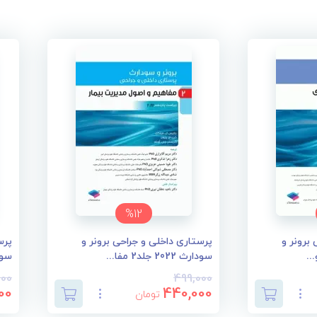
%12
برونر و
پرستاری داخلی و جراحی برونر و
پرس
سودارث 2022 جلد2 مفا...
سودارث 2
000
499,000
00
440,000
تومان