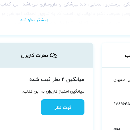
کی، پرستاری، مامایی، دندانپزشکی و داروسازی می‌باشد. این کتاب
تومی عمومی دکتر والیانی این است که به تدوین اهداف آموزشی در ا
پایان هر فصل و وجود تصاویر شماتیک و مناسب پرداخته است.
در چاپ جدید آناتومی والیانی به چشم می‌خورد ویرایش متن و حذف 
و را از کتاب دست بی نیاز می‌کند تغییر مهم دیگری که انجام شده
عملکردی هر سیستم با سایر سیستم‌های بدن آورده شده است
ب
نظرات کاربران
لتی، عضلانی و… می‌باشد.
میانگین 2 نظر ثبت شده
ی اصفهان
میانگین امتیاز کاربران به این کتاب.
978964
ثبت نظر
دوم