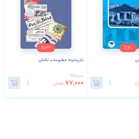
%23
%20
س
تاریخچه مطبوعات تالش
99,000
77,000
ن
تومان