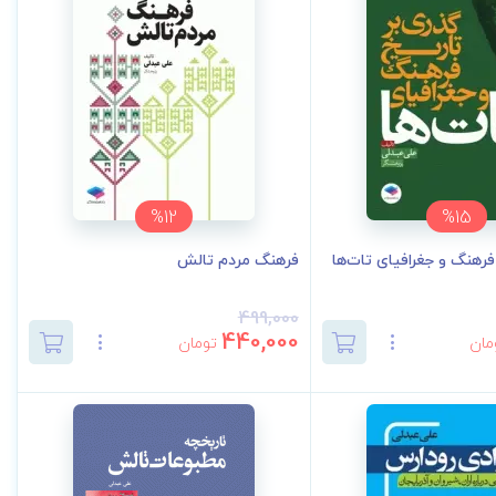
%12
%15
فرهنگ و جغرافیای تات‌ها
فرهنگ مردم تالش
499,000
440,000
مان
تومان