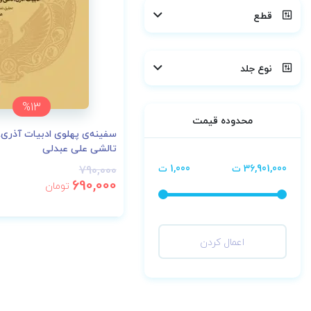
قطع
نوع جلد
%13
محدوده قیمت
سفینه‌ی پهلوی ادبیات آذری،
تالشی علی عبدلی
36,901,000 ت
1,000 ت
790,000
690,000
تومان
اعمال کردن