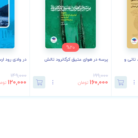
%20
 تاتی و
پرسه در هوای عتیق کرگانرود تالش
در وادی رود ار
149,000
199,000
120,000
160,000
تومان
توما