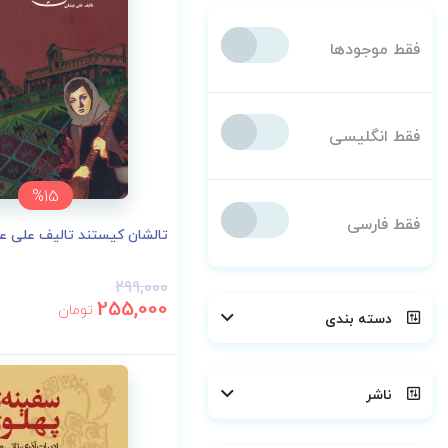
فقط موجودها
فقط انگلیسی
%15
فقط فارسی
تالشان کیستند تالیف علی ع
299,000
255,000
تومان
دسته بندی
ناشر