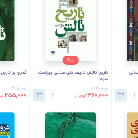
%10
بدلی
تاریخ تالش تالیف علی عبدلی ویراست
گذری بر تاریخ 
سوم
299,000
399,000
255,000
360,000
تومان
تو