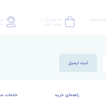
عویض کالای
30 نمایندگی در
پش
سراسر کشور
آن
ثبت ایمیل
راهنمای خرید
خدمات مش