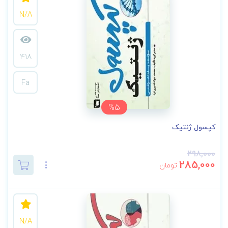
N/A
418
Fa
%5
کپسول ژنتیک
298,000
285,000
تومان
N/A