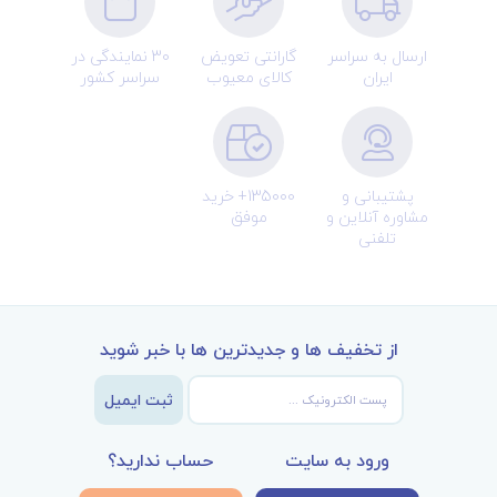
ارسال به سراسر
گارانتی تعویض
30 نمایندگی در
ایران
کالای معیوب
سراسر کشور
پشتیبانی و
135000+ خرید
مشاوره آنلاین و
موفق
تلفنی
از تخفیف ها و جدیدترین ها با خبر شوید
ثبت ایمیل
ورود به سایت
حساب ندارید؟