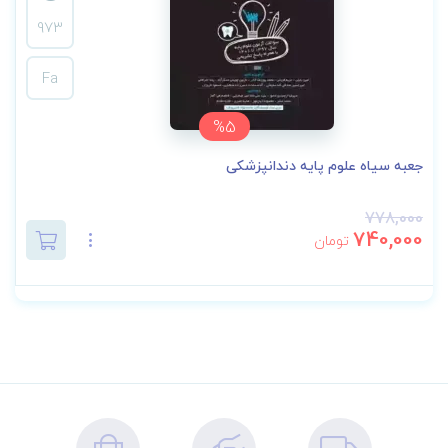
973
Fa
%5
جعبه سیاه علوم پایه دندانپزشکی
778,000
740,000
تومان