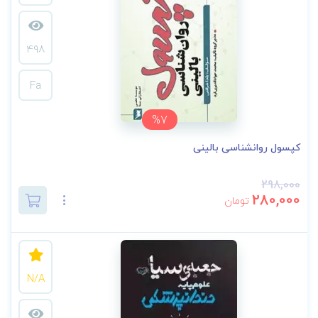
498
Fa
%7
کپسول روانشناسی بالینی
298,000
280,000
تومان
N/A