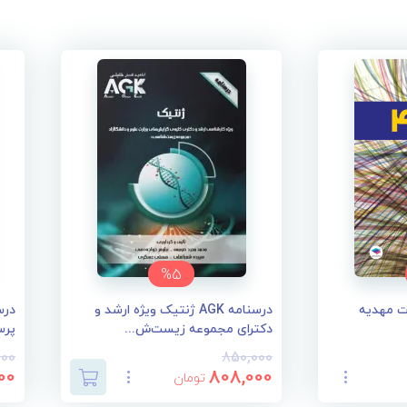
%5
درسنامه AGK ژنتیک ویژه ارشد و
درس
دکترای مجموعه زیست‌ش...
پرس
000
850,000
00
808,000
تومان