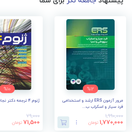
پیشنهاد
جامعه نگر
برای شما
%10
%12
مرور آزمون ERS ارشد و استخدامی
ژنوم 4 ترجمه دکتر نجات مهدیه
فرد سیار و اسکراب ب...
79,000
1,990,000
71,500
1,770,000
تومان
تومان