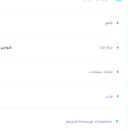
قطع
نوع جلد
شومیز (
تعداد صفحات
وزن
مشخصات نویسنده/مترجم