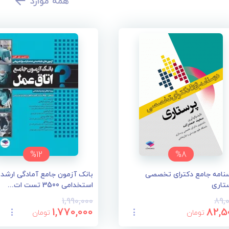
همه موارد
%12
%8
نامه جامع دکترای تخصصی
بانک آزمون جامع آمادگی ارشد 
تاری
استخدامی 3500 تست ات...
1,990,000
89,
1,770,000
82,5
تومان
تومان