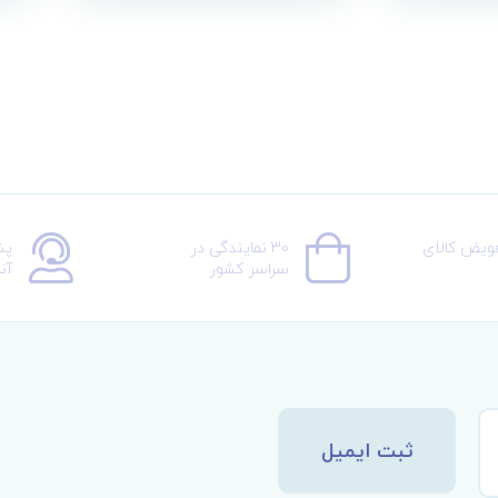
عویض کالای
30 نمایندگی در
پش
سراسر کشور
آن
ثبت ایمیل