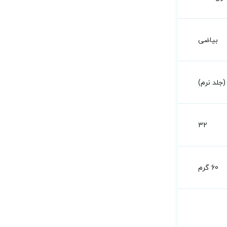
بیاضی
جلد نرم)
32
60 گرم