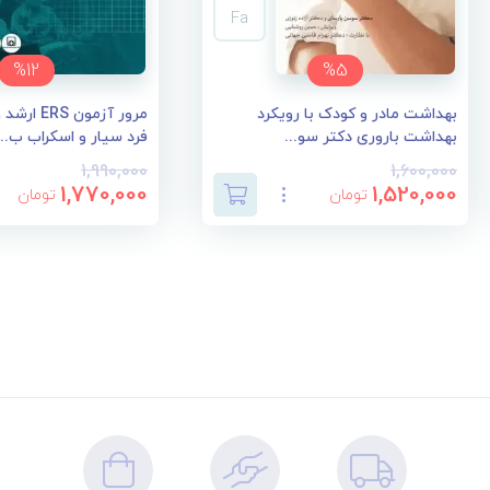
Fa
%12
%5
بهداشت مادر و کودک با رویکرد
مرور آزمون 
بهداشت باروری دکتر سو...
فرد سیار و اسکراب ب...
1,990,000
1,600,000
1,770,000
1,520,000
تومان
تومان