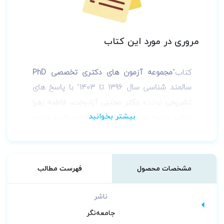
مروری در مورد این کتاب
کتاب"
مجموعه آزمون های دکتری تخصصی PhD
سالمند شناسی سال 1396 تا 1403
"
با پاسخ های
تشریحی
نوشته
دکتر مجتبی آزادبخت، فاطمه زهرا
ندافی، سمیه سلمانی، صفا خیرخواه چوبقلو و سیده
فاطمه میربازغ
توسط انتشارات
جامعه‌نگر
به چاپ
رسیده است.
ویژگی‌های برجسته‌ی کتاب:
مشخصات محصول
فهرست مطالب
✔ شامل همه­ آزمون­ های دکتری از سال 1396 تا
1403
ناشر
✔ تشریح و تحلیل تمام گزینه­ های هر تست
جامعه‌نگر
✔ تلنگر به فراگیر جهت تعمق بیشتر