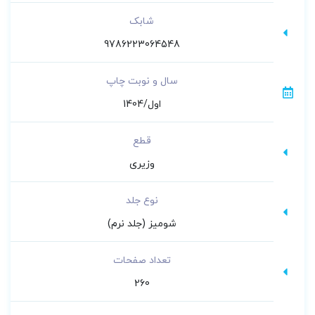
✔ به کارگیری رفرنس ­های معتبر در تشریح پاسخ ­
شابک
ها
9786223064548
✔ پاسخ ­های کاملاً تحلیلی و ارائه­ نکات تکمیلی
سال و نوبت چاپ
✔ قابل استفاده جهت آزمون جامع
✔ قابل استفاده برای رشته ­های دیگر (درس آمار و
اول/1404
روش تحقیق)
قطع
وزیری
نوع جلد
شومیز (جلد نرم)
تعداد صفحات
260