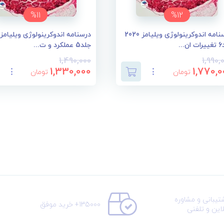
%11
%12
درسنامه اندوکرینولوژی ویلیامز 2020
...
جلد5 عملکرد و ت...
1,490,000
1,990,
1,330,000
1,770,0
تومان
تومان
تیبانی و مشاوره
135000+ خرید موفق
لاین و تلفنی