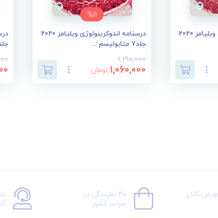
%11
درسنامه اندوکرینولوژی ویلیامز 2020
درسنامه اندوکرینولوژی ویلیامز 2020
جلد7 متابولیسم ...
جلد6 تغییرات ان
000
1,190,000
00
1,060,000
تومان
عویض کالای
30 نمایندگی در
پش
سراسر کشور
آن