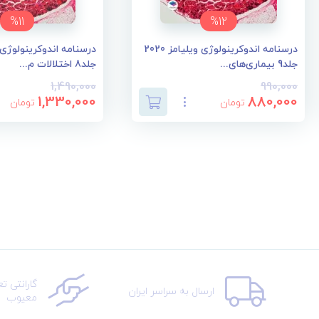
%11
%12
درسنامه اندوکرینولوژی ویلیامز 2020
جلد9 بیماری‌های...
جلد8 اختلالات م...
1,490,000
990,000
1,330,000
880,000
تومان
تومان
گارانتی ت
ارسال به سراسر ایران
معیوب