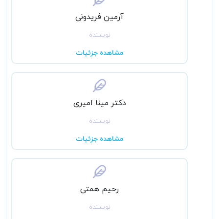
آرمین فریدونی
نویسنده
مشاهده جزئیات
دﮐﺘﺮ ﻣﯿﻨﺎ اﻣﯿﺮی
نویسنده
مشاهده جزئیات
رﺣﯿﻢ ﻫﻤﺘﯽ
نویسنده