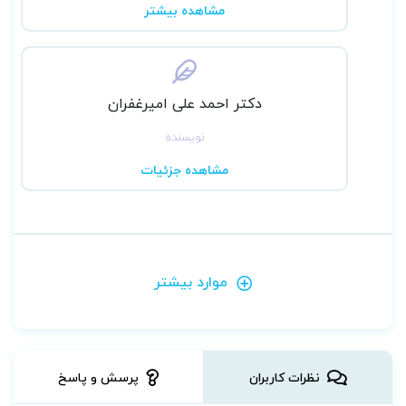
مشاهده بیشتر
دکتر اﺣﻤﺪ ﻋﻠﯽ اﻣﯿﺮﻏﻔﺮان
نویسنده
مشاهده جزئیات
موارد بیشتر
نظرات کاربران
پرسش و پاسخ