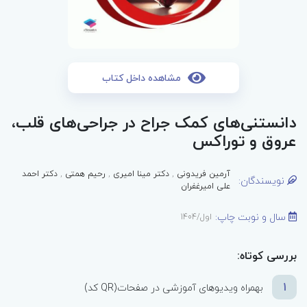
مشاهده داخل کتاب
داﻧﺴﺘﻨﯽﻫﺎی ﮐﻤﮏ ﺟﺮاح در ﺟﺮاﺣﯽﻫﺎی ﻗﻠﺐ،
ﻋﺮوق و ﺗﻮراﮐﺲ
آرمین فریدونی
,
دﮐﺘﺮ ﻣﯿﻨﺎ اﻣﯿﺮی
,
رﺣﯿﻢ ﻫﻤﺘﯽ
,
دکتر اﺣﻤﺪ
نویسندگان:
ﻋﻠﯽ اﻣﯿﺮﻏﻔﺮان
سال و نوبت چاپ:
اول/1404
بررسی کوتاه:
1
بهمراه ویدیوهای آموزشی در صفحات(QR کد)