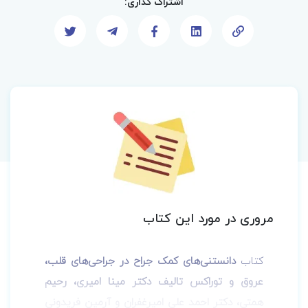
اشتراک گذاری:
مروری در مورد این کتاب
کتاب
داﻧﺴﺘﻨﯽﻫﺎی ﮐﻤﮏ ﺟﺮاح در ﺟﺮاﺣﯽﻫﺎی ﻗﻠﺐ،
ﻋﺮوق و ﺗﻮراﮐﺲ تالیف دکتر مینا امیری، رحیم
همتی، دکتر احمد علی امیرغفران و آرمین فریدونی