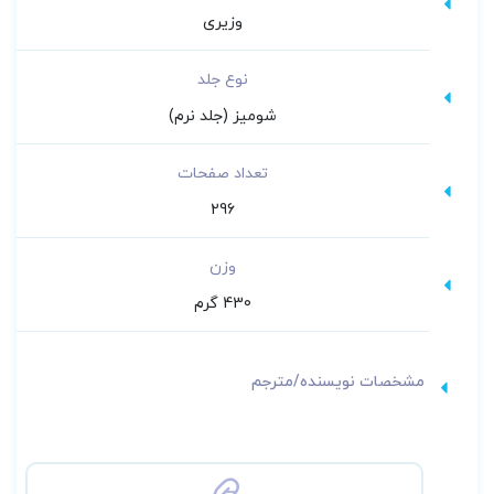
وزیری
نوع جلد
شومیز (جلد نرم)
تعداد صفحات
296
وزن
430 گرم
مشخصات نویسنده/مترجم