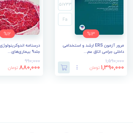
51733
Fa
%12
%13
مرور آزمون ERS ارشد و استخدامی
داخلی جراحی اتاق عم...
جلد9 بیماری‌های...
990,000
1,590,000
880,000
1,390,000
تومان
تومان