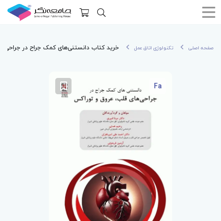
خرید کتاب داﻧﺴﺘﻨﯽﻫﺎی ﮐﻤﮏ ﺟﺮاح در ﺟﺮاﺣﯽﻫﺎ
صفحه اصلی
تکنولوژی اتاق عمل
Fa