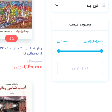
نوع جلد
محدوده قیمت
%5
36,901,000 ت
1,000 ت
از نوجوانی تا...
1,200,000
1,140,000
تومان
اعمال کردن