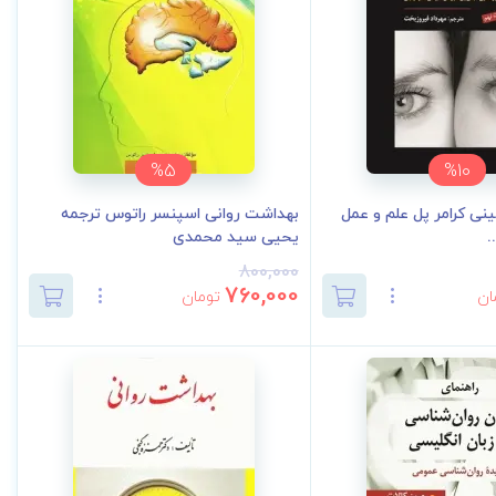
%5
%10
ینی کرامر پل علم و عمل
بهداشت روانی اسپنسر راتوس ترجمه
.
یحیی سید محمدی
800,000
760,000
ان
تومان