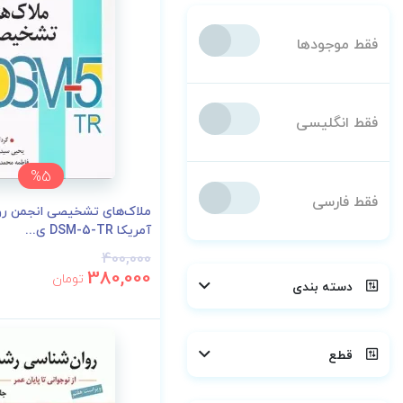
فقط موجودها
فقط انگلیسی
%5
فقط فارسی
ملاک‌های تشخیصی انجمن رو
آمریکا DSM-5-TR ی...
400,000
380,000
تومان
دسته بندی
قطع