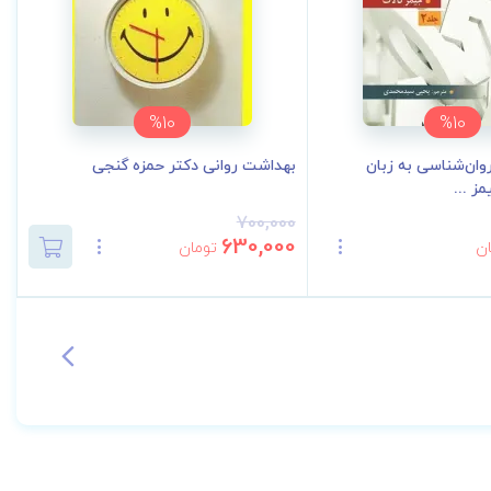
%10
%10
وان‌شناسی به زبان‌
بهداشت روانی دکتر حمزه گنجی
ز ...
700,000
630,000
ن
تومان