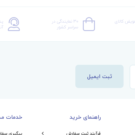
عویض کالای
30 نمایندگی در
پش
سراسر کشور
آن
ثبت ایمیل
راهنمای خرید
خدمات مش
فرآیند ثبت سفارش
پیگیری سفا