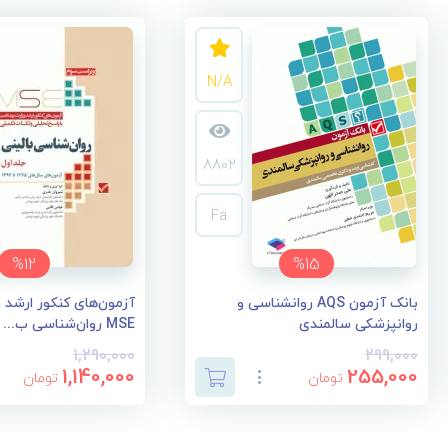
N/A
8802
Fa
%12
%15
بانک آزمون AQS روانشناسی و
آزمون‌های کنکور ارشد 
روانپزشکی سالمندی
MSE روان‌شناسی ب...
1,290,000
299,000
1,140,000
255,000
تومان
تومان