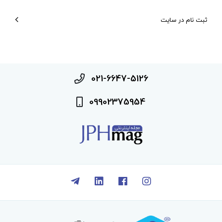
ثبت نام در سایت
021-6647-5126
09902375954