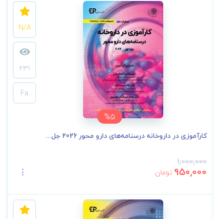
N/A
231
Fa
%5
کارآموزی در داروخانه درسنامه‌های دارو محور 2026 جل...
1,000,000
950,000
تومان