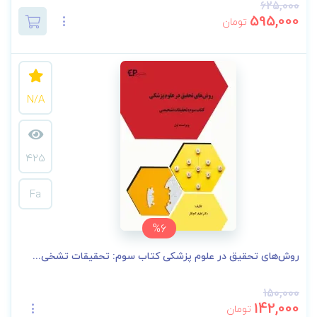
625,000
595,000
تومان
N/A
425
Fa
%6
روش‌های تحقیق در علوم پزشکی کتاب سوم: تحقیقات تشخی...
150,000
142,000
تومان