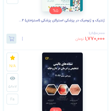
%5
ژنتیک و ژنومیک در پزشکی استراکن پزشکی (استراخان) 2...
1,850,000
1,770,000
تومان
N/A
5807
Fa