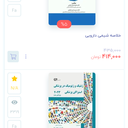
Fa
%5
خلاصه شیمی دارویی
435,000
414,000
تومان
N/A
3319
Fa