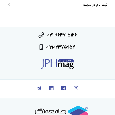
ثبت نام در سایت
021-6647-5126
09902375954