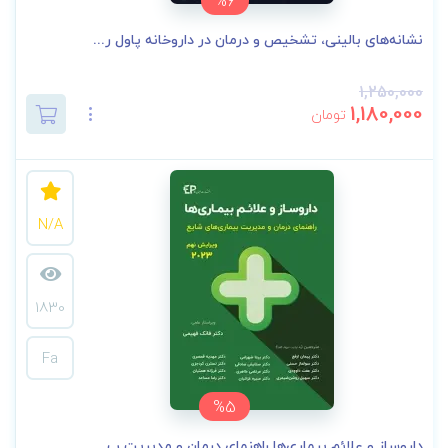
%6
نشانه‌های بالینی، تشخیص و درمان در داروخانه پاول ر...
1,250,000
1,180,000
تومان
N/A
1830
Fa
%5
داروساز و علائم بیماری‌ها راهنمای درمان و مدیریت ب...