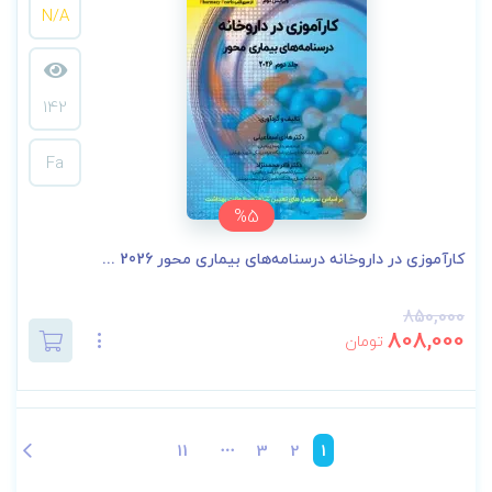
N/A
142
Fa
%5
کارآموزی در داروخانه درسنامه‌های بیماری محور 2026 ...
850,000
808,000
تومان
11
3
2
1