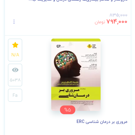
835,000
794,000
تومان
N/A
5038
Fa
%5
مروری بر درمان شناسی ERC