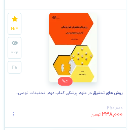
N/A
423
Fa
%5
روش های تحقیق در علوم پزشکی کتاب دوم: تحقیقات توصی...
250,000
238,000
تومان