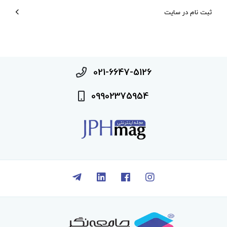
ثبت نام در سایت
021-6647-5126
09902375954