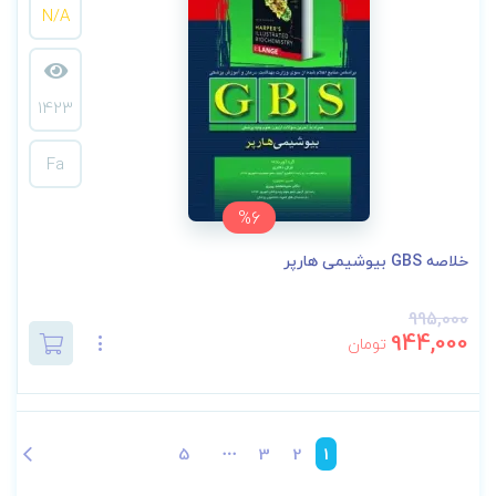
N/A
1423
Fa
%6
خلاصه GBS بیوشیمی هارپر
995,000
944,000
تومان
5
3
2
1