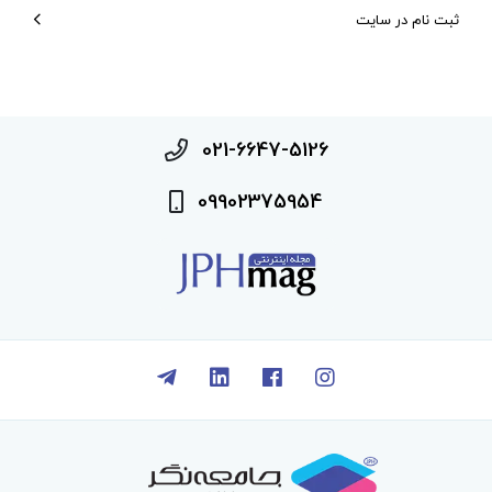
ثبت نام در سایت
021-6647-5126
09902375954