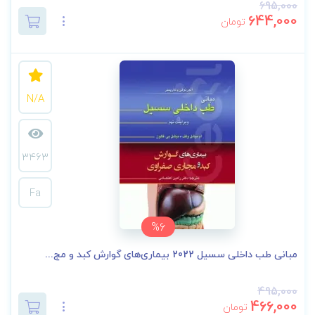
695,000
644,000
تومان
N/A
3463
Fa
%6
مبانی طب داخلی سسیل 2022 بیماری‌های گوارش کبد و مج...
495,000
466,000
تومان