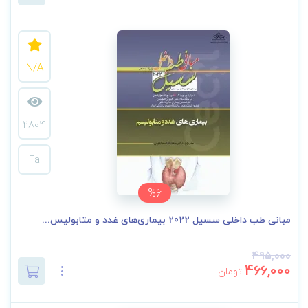
N/A
2804
Fa
%6
مبانی طب داخلی سسیل 2022 بیماری‌های غدد و متابولیس...
495,000
466,000
تومان