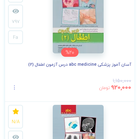
797
Fa
%20
آسان آموز پزشکی abc medicine درس آزمون اطفال (2)
1,150,000
920,000
تومان
N/A