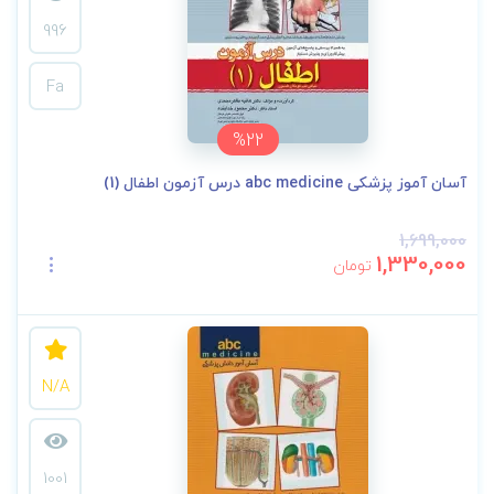
996
Fa
%22
آسان آموز پزشکی abc medicine درس آزمون اطفال (1)
1,699,000
1,330,000
تومان
N/A
1001