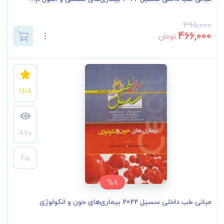
495,000
466,000
تومان
N/A
870
Fa
%8
مبانی طب داخلی سسیل 2022 بیماری‌های خون و انکولوژی