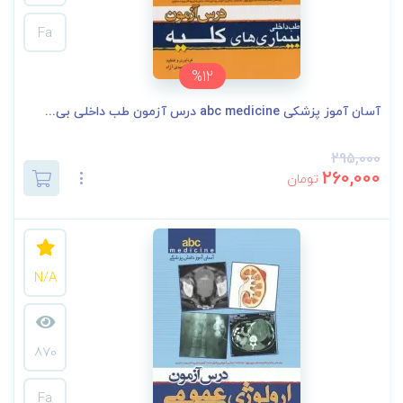
Fa
%12
آسان آموز پزشکی abc medicine درس آزمون طب داخلی بی...
295,000
260,000
تومان
N/A
870
Fa