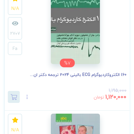
N/A
2707
Fa
%7
160 الکتروکاردیوگرام ECG بالینی 2024 ترجمه دکتر ان...
1,195,000
1,120,000
تومان
N/A