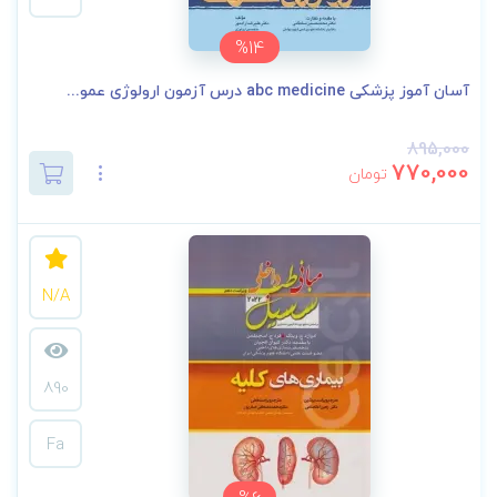
%14
آسان آموز پزشکی abc medicine درس آزمون ارولوژی عمو...
895,000
770,000
تومان
N/A
890
Fa