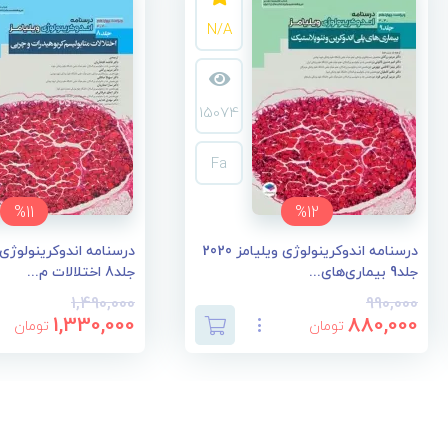
N/A
15074
Fa
%11
%12
درسنامه اندوکرینولوژی ویلیامز 2020
جلد9 بیماری‌های...
جلد8 اختلالات م...
1,490,000
990,000
1,330,000
880,000
تومان
تومان