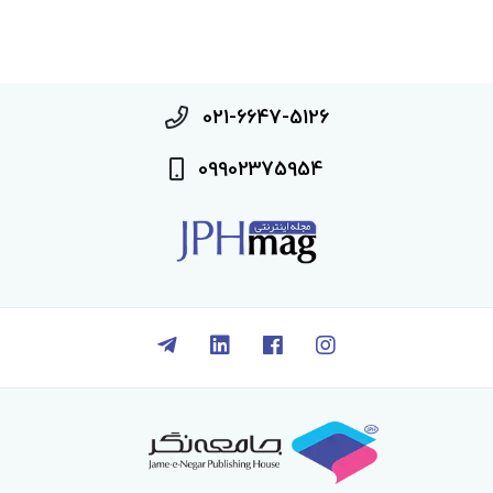
021-6647-5126
09902375954