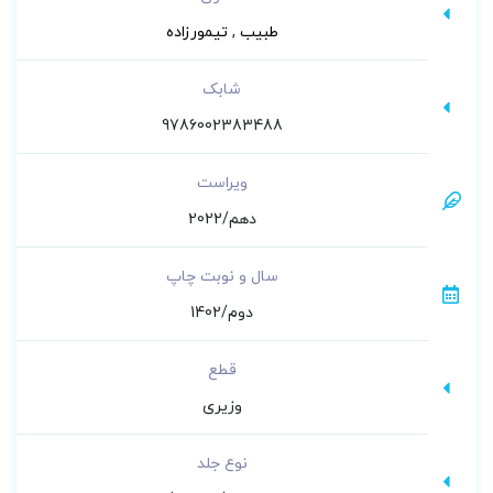
طبیب
,
تیمورزاده
شابک
9786002383488
ویراست
دهم/2022
سال و نوبت چاپ
دوم/1402
قطع
وزیری
نوع جلد