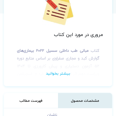
مروری در مورد این کتاب
کتاب
مبانی طب داخلی سسیل 2022 بیماری‌های
گوارش کبد و مجاری صفراوی بر اساس منابع دوره
52 آزمون دستیاری و پیش کارورزی تا 1404
ویراست دهم اثر ادوارد ج. وینگ و فرد ج. اسچیفمن
ترجمه دکتر محمد مصطفی صفرپور توسط انتشارات
تیمورزاده و طبیب
به چاپ رسیده است.
مشخصات محصول
فهرست مطالب
ناشران