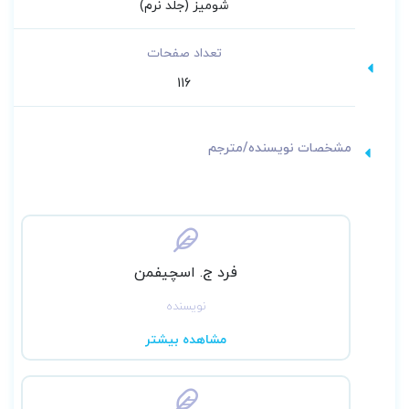
شومیز (جلد نرم)
تعداد صفحات
116
مشخصات نویسنده/مترجم
فرد ج. اسچیفمن
نویسنده
مشاهده بیشتر