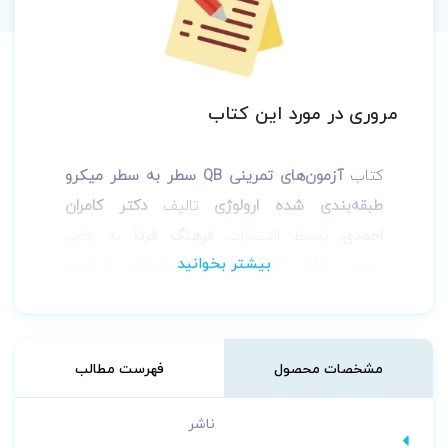
مروری در مورد این کتاب
کتاب
آزمون‌های تمرینی QB سطر به سطر میکرو
طبقه‌بندی شده
ارولوژی
تالیف
دکتر کامران
احمدی
توسط انتشارات
فرهنگ فردا
به چاپ
رسیده
شامل
623سئوال شناسنامه‌دار با پاسخ
تشریحی و سئوالات پرانترنی و دستیاری، ارتقاء و
بورد داخلی تمام قطب‌های کشوری تا
اردیبهشت
1404
می‌باشد.
مشخصات محصول
فهرست مطالب
ویژگی‌های برجسته و ممتاز مجموعه Question
Bank سطر به سطر :
ناشر
تمام سؤالات شناسنامه‏ دار بوده، یعنی