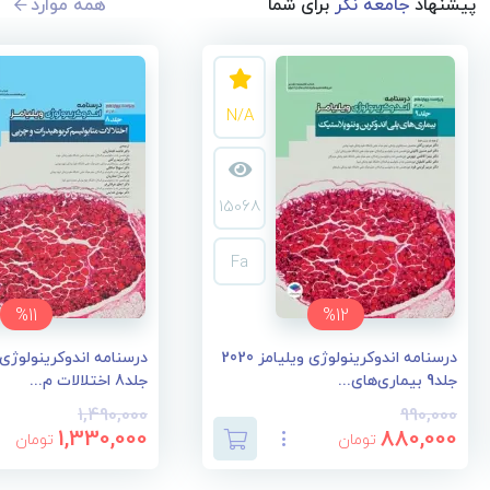
پیشنهاد
جامعه نگر
برای شما
همه موارد
N/A
15068
Fa
%11
%12
درسنامه اندوکرینولوژی ویلیامز 2020
جلد9 بیماری‌های...
جلد8 اختلالات م...
1,490,000
990,000
1,330,000
880,000
تومان
تومان