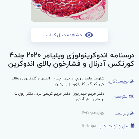
مشاهده داخل کتاب
درسنامه اندوکرینولوژی ویلیامز 2020 جلد4
کورتکس آدرنال و فشارخون بالای اندوکرین
شلومو ملمد
,
ریچارد جی. آچس
,
آلیسون گلدفاین
,
رونالد
نویسندگان:
جی. کنیگ
,
کلایفورد جی. روزن
دکتر مریم حیدرپور
,
دکتر مریم کریمی فرد
,
دکتر روح‌الله
مترجمان:
نریمانی زمان‌آبادی
ویراست:
چهاردهم/2020
سال و نوبت چاپ:
دوم/1401