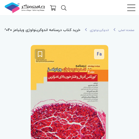
خرید کتاب درسنامه اندوکرینولوژی ویلیامز 2020 جلد4 کورتکس آدرنال و فشارخون بالای اندوکرین
صفحه اصلی
اندوکرینولوژی
Fa