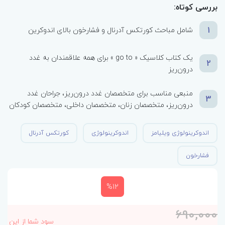
بررسی کوتاه:
1
شامل مباحث کورتکس آدرنال و فشارخون بالای اندوکرین
یک کتاب کلاسیک « go to » برای همه علاقمندان به غدد
2
درون‌ریز
منبعی مناسب برای متخصصان غدد درون‌ریز، جراحان غدد
3
درون‌ریز، متخصصان زنان، متخصصان داخلی، متخصصان کودکان
اندوکرینولوژی ویلیامز
اندوکرینولوژی
کورتکس آدرنال
فشارخون
%12
690,000
سود شما از این