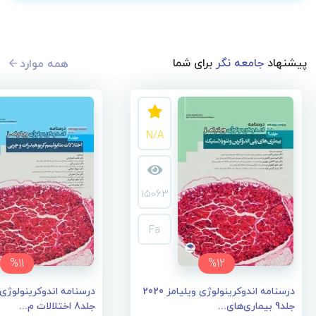
پیشنهاد
جامعه نگر
برای شما
همه موارد
N/A
15063
Fa
%11
%12
درسنامه اندوکرینولوژی ویلیامز 2020
جلد9 بیماری‌های...
جلد8 اختلالات م...