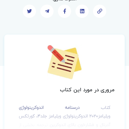
مروری در مورد این کتاب
کتاب
درسنامه اندوکرینولوژی
ویلیامز2020
اندوکرینولوژی ویلیامز جلد4،
کورتکس
آدرنال و فشارخون بالای اندوکرین
ترجمه
بخشی از