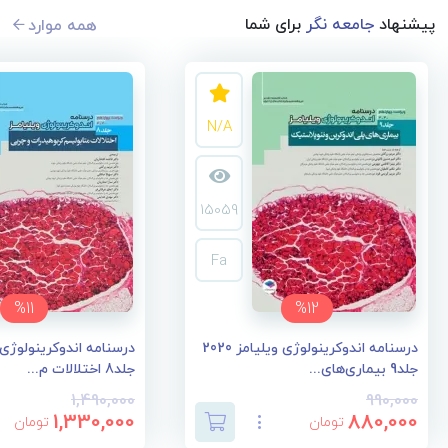
پیشنهاد
جامعه نگر
برای شما
همه موارد
N/A
15059
Fa
%11
%12
درسنامه اندوکرینولوژی ویلیامز 2020
جلد9 بیماری‌های...
جلد8 اختلالات م...
1,490,000
990,000
1,330,000
880,000
تومان
تومان