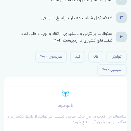
3
707سئوال شناسنامه دار با پاسخ تشریحی
سئوالات پرانترنی و دستیاری، ارتقاء و بورد داخلی تمام
4
قطب‌های کشوری تا اردیهشت 1404
گوارش
QB
کبد
هاریسون 2022
سیسیل 2022
ناموجود
متاسفانه این کتاب در حال حاضر موجود نیست. می‌توانید از طریق دکمه زیر در
هنگام موجود شدن آن مطلع شوید.