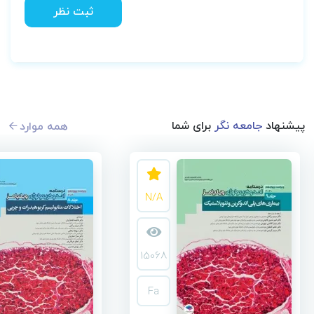
ثبت نظر
پیشنهاد
جامعه نگر
برای شما
همه موارد
N/A
15068
Fa