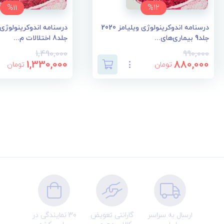
%11
%12
درسنامه اندوکرینولوژی ویلیامز 2020
جلد9 بیماری‌های...
جلد8 اختلالات م...
1,490,000
990,000
1,330,000
880,000
تومان
تومان
ارسال به سراسر
گارانتی تعویض
30 نمایندگی در