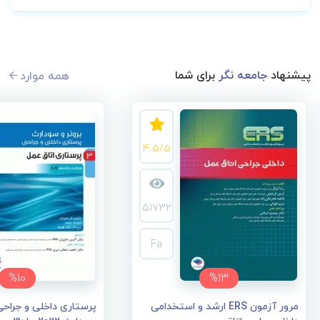
پیشنهاد
جامعه نگر
برای شما
همه موارد
4.5/5
51732
Fa
%10
%13
مرور آزمون ERS ارشد و استخدامی
پرستاری داخلی و جراحی 