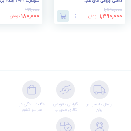
داخلی جراحی اتاق عم...
سودارث 2022 جلد3 پرس...
199,000
1,590,000
180,000
1,390,000
تومان
تومان
ارسال به سراسر
گارانتی تعویض
30 نمایندگی در
ایران
کالای معیوب
سراسر کشور