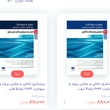
همه موارد
%10
%12
تاری داخلی و جراحی برونر و
پرستاری داخلی و جراحی برونر و
202 جلد4 تنف...
سودارث 2022 جلد5 قلب...
899,000
990,
810,000
880,0
تومان
تومان