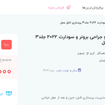
پرفروش‌ترین‌ها
فروش ویژه
ی اتاق عمل
پرستاری داخلی و جراحی برونر و سودارث 2022 جلد3
ل
%10
هینکل
,
کری اچ. چیویر
9,000
یان
000
سال و نوبت چاپ:
دوم/1403
مو
یریت پرستاری قبل، حین و بعد از عمل جراحی