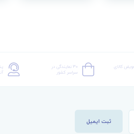
عویض کالای
30 نمایندگی در
پش
سراسر کشور
آن
ثبت ایمیل