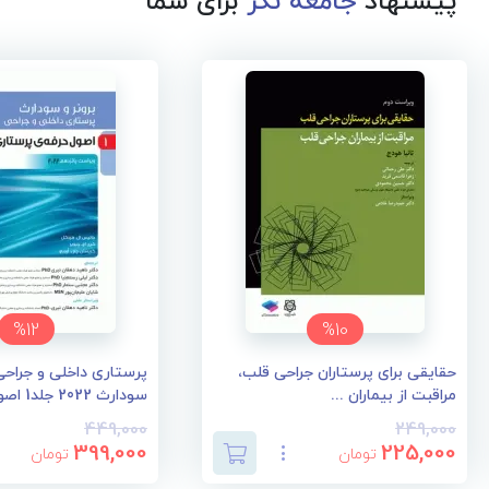
پیشنهاد
جامعه نگر
برای شما
%12
%10
حقایقی برای پرستاران جراحی قلب،
پرستاری داخلی و جراحی 
مراقبت از بیماران ...
سودارث 2022 جلد1 اصو...
449,000
249,000
399,000
225,000
تومان
تومان