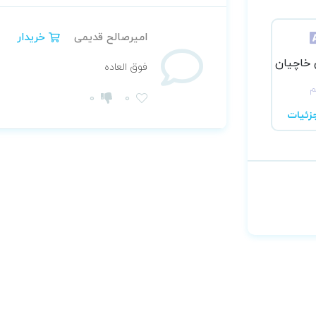
امیرصالح قدیمی
خریدار
 خاچیان
فوق العاده
م
0
0
زئیات