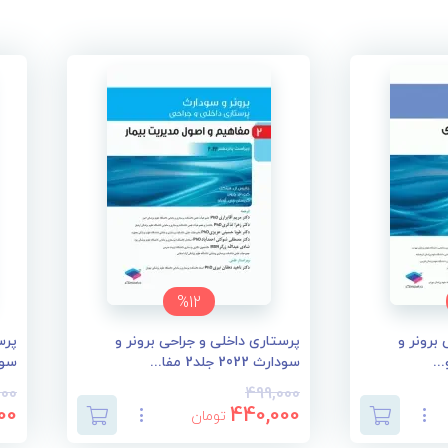
%12
برونر و
پرستاری داخلی و جراحی برونر و
پرس
سودارث 2022 جلد2 مفا...
سودارث 2
000
499,000
00
440,000
تومان