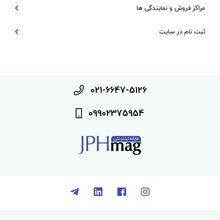
مراکز فروش و نمایندگی ها
ثبت نام در سایت
021-6647-5126
09902375954