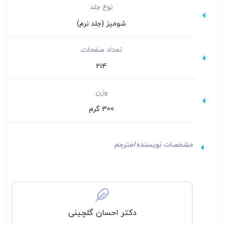
نوع جلد
شومیز (جلد نرم)
تعداد صفحات
214
وزن
300 گرم
مشخصات نویسنده/مترجم
دکتر احسان گلچینی