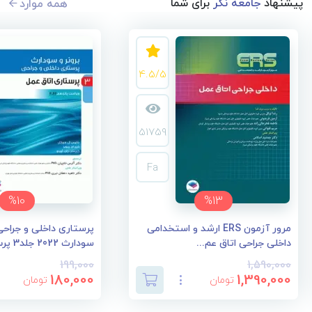
پیشنهاد
جامعه نگر
برای شما
همه موارد
4.5/5
51759
Fa
%10
%13
مرور آزمون ERS ارشد و استخدامی
پرستاری داخلی و جراحی 
داخلی جراحی اتاق عم...
سودارث 2022 جلد3 پرس...
199,000
1,590,000
180,000
1,390,000
تومان
تومان