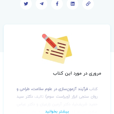
مروری در مورد این کتاب
کتاب
فرآیند آزمون‌سازی در علوم سلامت، طراحی و
روان سنجی ابزار (ویراست سوم)
تالیف
دﮐﺘﺮ ﺳﯿﺪ
ﺣﻤﯿﺪ ﺷﺮﯾﻒﻧﯿﺎ، دﮐﺘﺮ آرﻣﯿﻦ زارﻋﯿﺎن و دکتر عباس
عبادی
توسط انتشارات
جامعه‌نگر
به چاپ رسیده