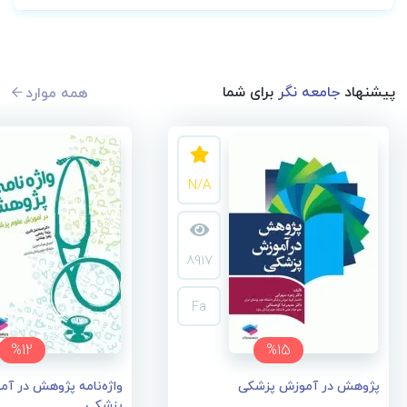
پیشنهاد
جامعه نگر
برای شما
همه موارد
N/A
8917
Fa
%12
%15
پژوهش در آموزش پزشکی
واژه‌نامه پژوهش در آم
پزشکی