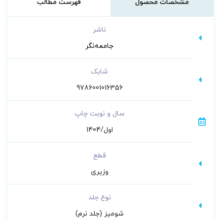
مشخصات محصول
فهرست مطالب
ناشر
جامعه‌نگر
شابک
9786001016356
سال و نوبت چاپ
اول/1404
قطع
وزیری
نوع جلد
شومیز (جلد نرم)