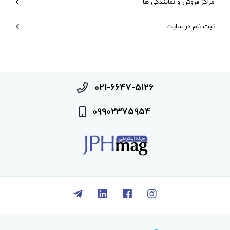
مراکز فروش و نمایندگی ها
ثبت نام در سایت
021-6647-5126
09902375954