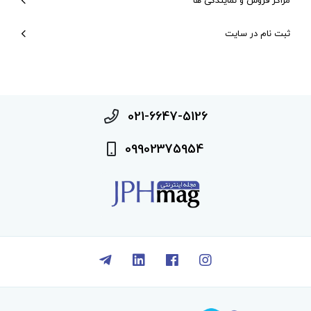
مراکز فروش و نمایندگی ها
ثبت نام در سایت
021-6647-5126
09902375954