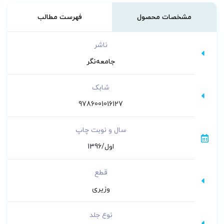
کارشناسی ارشد و دکتری در رشته‌های ژنتیک
مشخصات محصول
فهرست مطالب
پزشکی، ژنتیک مولکولی، ایمنی شناسی، بیوشیمی،
بیوتکنولوژی و نانوتکنولوژی
توصیه می کنم.
ناشر
جامعه‌نگر
شابک
9786001016127
سال و نوبت چاپ
اول/1396
قطع
وزیری
نوع جلد