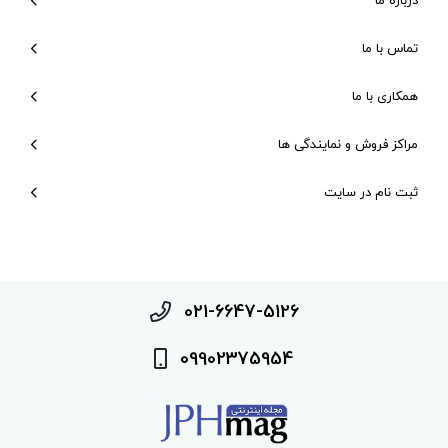
درباره ما
تماس با ما
همکاری با ما
مراکز فروش و نمایندگی ها
ثبت نام در سایت
021-6647-5126
09902375954