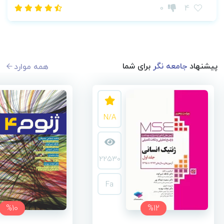
0
4
پیشنهاد
جامعه نگر
برای شما
همه موارد
N/A
22530
Fa
%10
%12