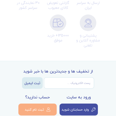
ارسال به سراسر
گارانتی تعویض
30 نمایندگی در
ایران
کالای معیوب
سراسر کشور
پشتیبانی و
135000+ خرید
مشاوره آنلاین و
موفق
تلفنی
از تخفیف ها و جدیدترین ها با خبر شوید
ثبت ایمیل
ورود به سایت
حساب ندارید؟
وارد حسابتان شوید
ثبت نام کنید