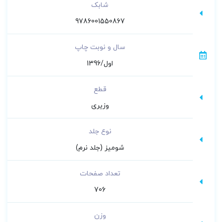
شابک
9786001550867
سال و نوبت چاپ
اول/1396
قطع
وزیری
نوع جلد
شومیز (جلد نرم)
تعداد صفحات
706
وزن