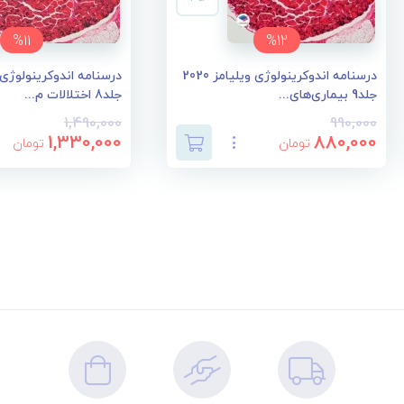
%11
%12
درسنامه اندوکرینولوژی ویلیامز 2020
جلد9 بیماری‌های...
جلد8 اختلالات م...
1,490,000
990,000
1,330,000
880,000
تومان
تومان